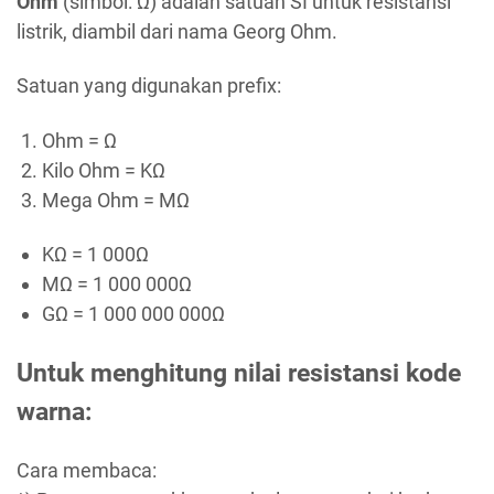
Ohm
(simbol: Ω) adalah satuan SI untuk resistansi
listrik, diambil dari nama Georg Ohm.
Satuan yang digunakan prefix:
Ohm = Ω
Kilo Ohm = KΩ
Mega Ohm = MΩ
KΩ = 1 000Ω
MΩ = 1 000 000Ω
GΩ = 1 000 000 000Ω
Untuk menghitung nilai resistansi kode
warna:
Cara membaca: