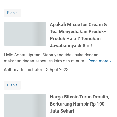
l
d
b
a
u
a
Bisnis
i
k
i
B
a
k
Apakah Mixue Ice Cream &
e
g
Y
Tea Menyediakan Produk-
r
a
a
i
Produk Halal? Temukan
r
n
n
Jawabannya di Sini!
J
g
v
u
H
Hello Sobat Liputan! Siapa yang tidak suka dengan
e
a
e
makanan ringan seperti es krim dan minum...
Read more »
s
A
l
m
t
p
a
Author
administrator
3 April 2023
a
a
a
n
t
s
k
L
i
Bisnis
a
a
d
h
r
Harga Bitcoin Turun Drastis,
e
M
i
n
Berkurang Hampir Rp 100
i
s
g
x
Juta Sehari
M
a
u