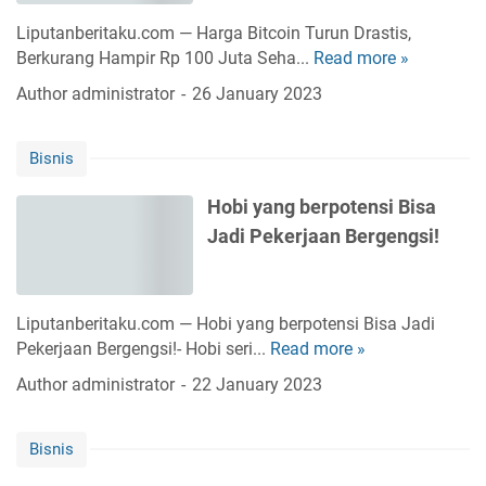
a
n
e
n
Liputanberitaku.com — Harga Bitcoin Turun Drastis,
P
I
i
Berkurang Hampir Rp 100 Juta Seha...
Read more »
H
e
c
s
a
r
Author
administrator
26 January 2023
e
r
c
C
g
a
r
Bisnis
a
y
e
B
a
a
Hobi yang berpotensi Bisa
i
D
m
Jadi Pekerjaan Bergengsi!
t
i
&
c
r
T
o
i
e
i
:
a
Liputanberitaku.com — Hobi yang berpotensi Bisa Jadi
n
P
M
Pekerjaan Bergengsi!- Hobi seri...
Read more »
H
T
e
e
o
Author
administrator
22 January 2023
u
l
n
b
r
a
y
i
u
j
e
Bisnis
y
n
a
d
a
D