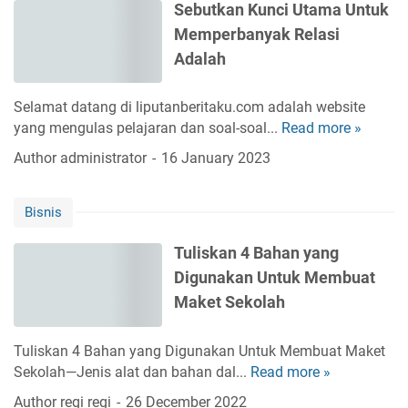
r
i
Sebutkan Kunci Utama Untuk
n
r
i
a
Memperbanyak Relasi
g
a
C
k
b
Adalah
s
a
a
e
t
r
n
r
i
Selamat datang di liputanberitaku.com adalah website
a
P
p
s
yang mengulas pelajaran dan soal-soal...
Read more »
S
B
r
o
,
e
e
o
Author
administrator
16 January 2023
t
B
b
l
d
e
e
u
a
u
n
r
Bisnis
t
j
k
s
k
k
a
-
i
u
Tuliskan 4 Bahan yang
a
r
P
B
r
Digunakan Untuk Membuat
n
T
r
i
a
K
r
o
Maket Sekolah
s
n
u
a
d
a
g
n
d
u
J
Tuliskan 4 Bahan yang Digunakan Untuk Membuat Maket
H
c
i
k
a
Sekolah—Jenis alat dan bahan dal...
Read more »
T
a
i
n
H
d
u
m
Author
regi regi
26 December 2022
U
g
a