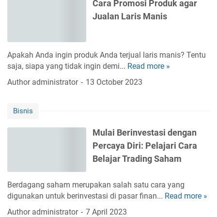
Cara Promosi Produk agar
P
Jualan Laris Manis
e
m
a
s
Apakah Anda ingin produk Anda terjual laris manis? Tentu
a
saja, siapa yang tidak ingin demi...
Read more »
C
r
a
Author
administrator
13 October 2023
a
r
n
a
I
Bisnis
P
n
r
t
Mulai Berinvestasi dengan
o
e
Percaya Diri: Pelajari Cara
m
r
o
Belajar Trading Saham
n
s
e
i
t
Berdagang saham merupakan salah satu cara yang
P
T
digunakan untuk berinvestasi di pasar finan...
Read more »
M
r
e
u
Author
administrator
7 April 2023
o
r