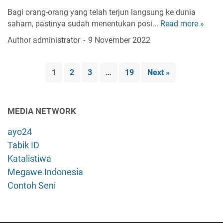
a
y
B
n
Bagi orang-orang yang telah terjun langsung ke dunia
k
a
i
a
saham, pastinya sudah menentukan posi...
Read more »
C
R
d
d
k
a
e
i
Author
administrator
9 November 2022
a
a
r
l
S
n
n
a
a
i
g
U
B
s
n
1
2
3
…
19
Next »
M
n
e
i
i
e
t
l
A
!
m
u
a
d
b
MEDIA NETWORK
k
j
a
e
M
a
l
ayo24
r
e
r
a
i
Tabik ID
m
T
h
k
Katalistiwa
b
r
a
u
Megawe Indonesia
a
n
a
Contoh Seni
d
P
t
i
e
M
n
l
a
g