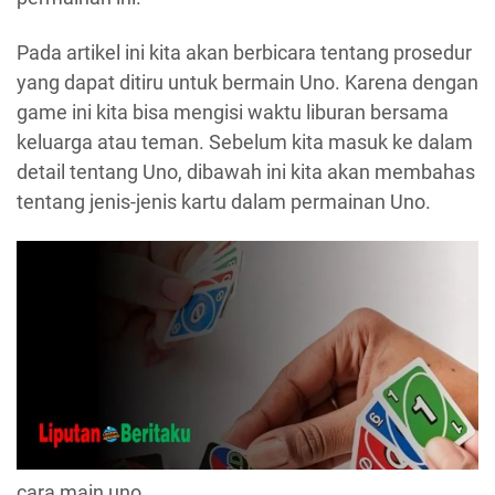
Pada artikel ini kita akan berbicara tentang prosedur
yang dapat ditiru untuk bermain Uno. Karena dengan
game ini kita bisa mengisi waktu liburan bersama
keluarga atau teman. Sebelum kita masuk ke dalam
detail tentang Uno, dibawah ini kita akan membahas
tentang jenis-jenis kartu dalam permainan Uno.
cara main uno