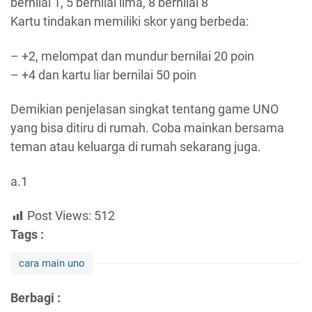
bernilai 1, 5 bernilai lima, 8 bernilai 8
Kartu tindakan memiliki skor yang berbeda:
– +2, melompat dan mundur bernilai 20 poin
– +4 dan kartu liar bernilai 50 poin
Demikian penjelasan singkat tentang game UNO
yang bisa ditiru di rumah. Coba mainkan bersama
teman atau keluarga di rumah sekarang juga.
a.1
Post Views:
512
Tags :
cara main uno
Berbagi :