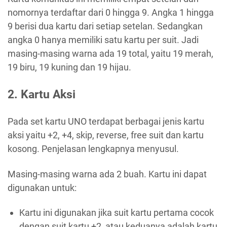
nomornya terdaftar dari 0 hingga 9. Angka 1 hingga
9 berisi dua kartu dari setiap setelan. Sedangkan
angka 0 hanya memiliki satu kartu per suit. Jadi
masing-masing warna ada 19 total, yaitu 19 merah,
19 biru, 19 kuning dan 19 hijau.
2. Kartu Aksi
Pada set kartu UNO terdapat berbagai jenis kartu
aksi yaitu +2, +4, skip, reverse, free suit dan kartu
kosong. Penjelasan lengkapnya menyusul.
Masing-masing warna ada 2 buah. Kartu ini dapat
digunakan untuk:
Kartu ini digunakan jika suit kartu pertama cocok
dengan suit kartu +2, atau keduanya adalah kartu