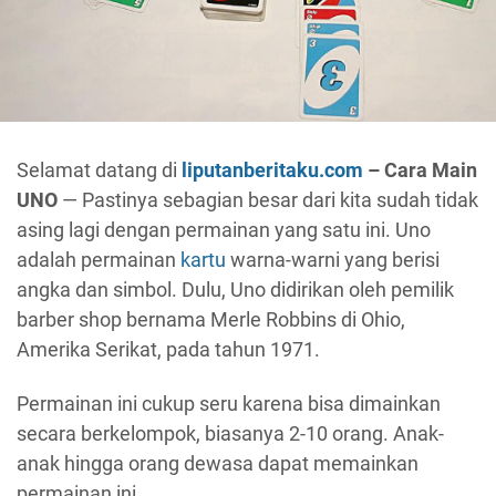
Selamat datang di
liputanberitaku.com
– Cara Main
UNO
— Pastinya sebagian besar dari kita sudah tidak
asing lagi dengan permainan yang satu ini. Uno
adalah permainan
kartu
warna-warni yang berisi
angka dan simbol. Dulu, Uno didirikan oleh pemilik
barber shop bernama Merle Robbins di Ohio,
Amerika Serikat, pada tahun 1971.
Permainan ini cukup seru karena bisa dimainkan
secara berkelompok, biasanya 2-10 orang. Anak-
anak hingga orang dewasa dapat memainkan
permainan ini.