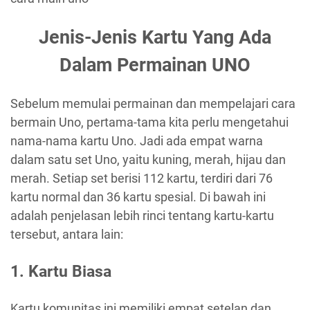
Jenis-Jenis Kartu Yang Ada
Dalam Permainan UNO
Sebelum memulai permainan dan mempelajari cara
bermain Uno, pertama-tama kita perlu mengetahui
nama-nama kartu Uno. Jadi ada empat warna
dalam satu set Uno, yaitu kuning, merah, hijau dan
merah. Setiap set berisi 112 kartu, terdiri dari 76
kartu normal dan 36 kartu spesial. Di bawah ini
adalah penjelasan lebih rinci tentang kartu-kartu
tersebut, antara lain:
1. Kartu Biasa
Kartu komunitas ini memiliki empat setelan dan