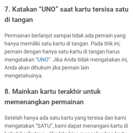
7. Katakan “UNO” saat kartu tersisa satu
di tangan
Permainan berlanjut sampai tidak ada pemain yang
hanya memiliki satu kartu di tangan. Pada titik ini,
pemain dengan hanya satu kartu di tangan harus
mengatakan “
UNO
“. Jika Anda tidak mengatakan ini,
Anda akan dihukum jika pemain lain
mengetahuinya.
8. Mainkan kartu terakhir untuk
memenangkan permainan
Setelah hanya ada satu kartu yang tersisa dan kami
mengatakan “SATU”, kami dapat menangani kartu di