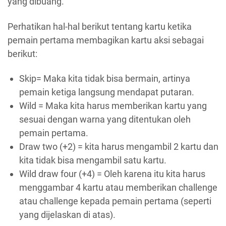
yang dibuang.
Perhatikan hal-hal berikut tentang kartu ketika
pemain pertama membagikan kartu aksi sebagai
berikut:
Skip= Maka kita tidak bisa bermain, artinya
pemain ketiga langsung mendapat putaran.
Wild = Maka kita harus memberikan kartu yang
sesuai dengan warna yang ditentukan oleh
pemain pertama.
Draw two (+2) = kita harus mengambil 2 kartu dan
kita tidak bisa mengambil satu kartu.
Wild draw four (+4) = Oleh karena itu kita harus
menggambar 4 kartu atau memberikan challenge
atau challenge kepada pemain pertama (seperti
yang dijelaskan di atas).