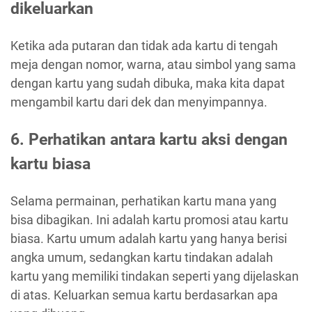
dikeluarkan
Ketika ada putaran dan tidak ada kartu di tengah
meja dengan nomor, warna, atau simbol yang sama
dengan kartu yang sudah dibuka, maka kita dapat
mengambil kartu dari dek dan menyimpannya.
6. Perhatikan antara kartu aksi dengan
kartu biasa
Selama permainan, perhatikan kartu mana yang
bisa dibagikan. Ini adalah kartu promosi atau kartu
biasa. Kartu umum adalah kartu yang hanya berisi
angka umum, sedangkan kartu tindakan adalah
kartu yang memiliki tindakan seperti yang dijelaskan
di atas. Keluarkan semua kartu berdasarkan apa