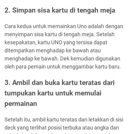
2. Simpan sisa kartu di tengah meja
Cara kedua untuk memainkan Uno adalah dengan
menyimpan sisa kartu di tengah meja. Setelah
kesepakatan, kartu UNO yang tersisa dapat
ditempatkan menghadap ke bawah atau
menghadap ke bawah. Dek kemudian digunakan
oleh para pemain untuk menggambar kartu baru.
3. Ambil dan buka kartu teratas dari
tumpukan kartu untuk memulai
permainan
Setelah itu, ambil kartu teratas dan letakkan di sisi
deck yang terlihat posisi terbuka atau angka dan