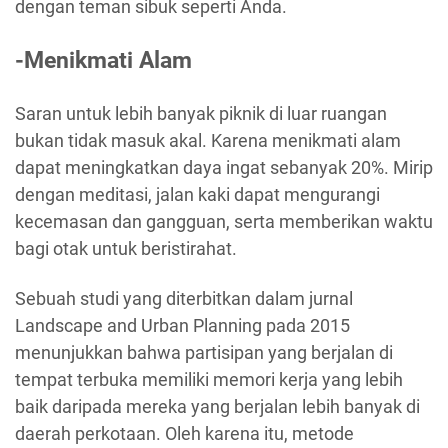
dengan teman sibuk seperti Anda.
-Menikmati Alam
Saran untuk lebih banyak piknik di luar ruangan
bukan tidak masuk akal. Karena menikmati alam
dapat meningkatkan daya ingat sebanyak 20%. Mirip
dengan meditasi, jalan kaki dapat mengurangi
kecemasan dan gangguan, serta memberikan waktu
bagi otak untuk beristirahat.
Sebuah studi yang diterbitkan dalam jurnal
Landscape and Urban Planning pada 2015
menunjukkan bahwa partisipan yang berjalan di
tempat terbuka memiliki memori kerja yang lebih
baik daripada mereka yang berjalan lebih banyak di
daerah perkotaan. Oleh karena itu, metode