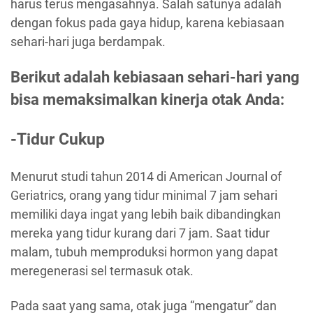
harus terus mengasahnya. Salah satunya adalah
dengan fokus pada gaya hidup, karena kebiasaan
sehari-hari juga berdampak.
Berikut adalah kebiasaan sehari-hari yang
bisa memaksimalkan kinerja otak Anda:
-Tidur Cukup
Menurut studi tahun 2014 di American Journal of
Geriatrics, orang yang tidur minimal 7 jam sehari
memiliki daya ingat yang lebih baik dibandingkan
mereka yang tidur kurang dari 7 jam. Saat tidur
malam, tubuh memproduksi hormon yang dapat
meregenerasi sel termasuk otak.
Pada saat yang sama, otak juga “mengatur” dan