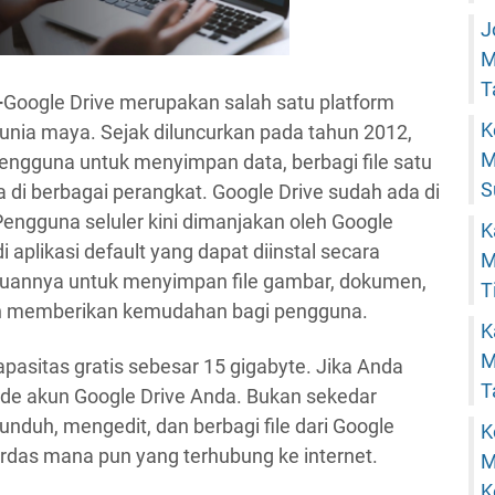
J
M
T
–
Google Drive merupakan salah satu platform
K
unia maya. Sejak diluncurkan pada tahun 2012,
M
ngguna untuk menyimpan data, berbagi file satu
S
 di berbagai perangkat. Google Drive sudah ada di
engguna seluler kini dimanjakan oleh Google
K
di aplikasi default yang dapat diinstal secara
M
uannya untuk menyimpan file gambar, dokumen,
T
an memberikan kemudahan bagi pengguna.
K
M
asitas gratis sebesar 15 gigabyte. Jika Anda
T
ade akun Google Drive Anda. Bukan sekedar
duh, mengedit, dan berbagi file dari Google
K
erdas mana pun yang terhubung ke internet.
M
K