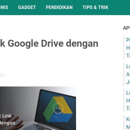
SNIS
GADGET
PENDIDIKAN
TIPS & TRIK
AP
P
k Google Drive dengan
H
T
L
A
2
J
L
H
T
K
M