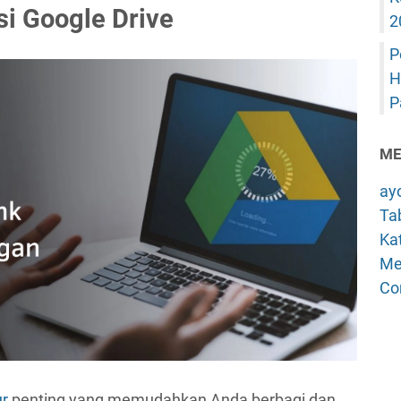
i Google Drive
2
P
H
P
ME
ay
Tab
Kat
Me
Co
ur
penting yang memudahkan Anda berbagi dan