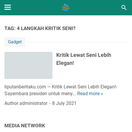
TAG: 4 LANGKAH KRITIK SENI?
Gadget
Kritik Lewat Seni Lebih
Elegan!
liputanberitaku.com — Kritik Lewat Seni Lebih Elegan!-
Sayembara presiden untuk meny...
Read more »
K
r
Author
administrator
8 July 2021
i
t
i
MEDIA NETWORK
k