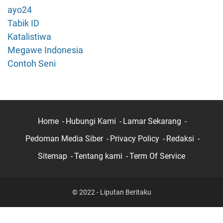
L
ayo24
e
Tabik ID
w
Katalistiwa
a
Megawe Indonesia
t
S
Contoh Seni
e
n
i
L
e
Home
Hubungi Kami
Lamar Sekarang
b
Pedoman Media Siber
Privacy Policy
Redaksi
i
h
Sitemap
Tentang kami
Term Of Service
E
l
e
© 2022 - Liputan Beritaku
g
a
n