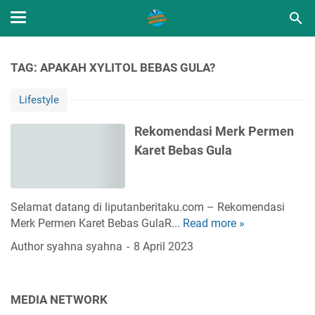
TAG: APAKAH XYLITOL BEBAS GULA?
Lifestyle
Rekomendasi Merk Permen
Karet Bebas Gula
Selamat datang di liputanberitaku.com – Rekomendasi
Merk Permen Karet Bebas GulaR...
Read more »
R
e
Author
syahna syahna
8 April 2023
k
o
m
MEDIA NETWORK
e