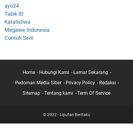
n
ayo24
d
Tabik ID
a
Katalistiwa
s
Megawe Indonesia
i
M
Contoh Seni
e
r
k
P
e
Home
Hubungi Kami
Lamar Sekarang
r
Pedoman Media Siber
Privacy Policy
Redaksi
m
e
Sitemap
Tentang kami
Term Of Service
n
K
a
© 2022 - Liputan Beritaku
r
e
t