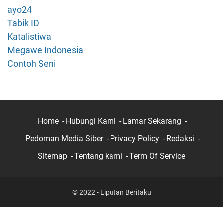
n
ayo24
d
Tabik ID
a
Katalistiwa
s
Megawe Indonesia
i
H
Contoh Seni
a
n
d
p
h
Home
Hubungi Kami
Lamar Sekarang
o
Pedoman Media Siber
Privacy Policy
Redaksi
n
e
Sitemap
Tentang kami
Term Of Service
S
a
m
© 2022 - Liputan Beritaku
s
u
n