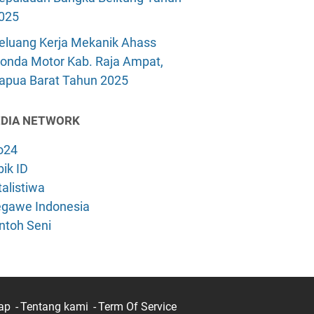
025
eluang Kerja Mekanik Ahass
onda Motor Kab. Raja Ampat,
apua Barat Tahun 2025
DIA NETWORK
o24
ik ID
alistiwa
gawe Indonesia
ntoh Seni
ap
Tentang kami
Term Of Service