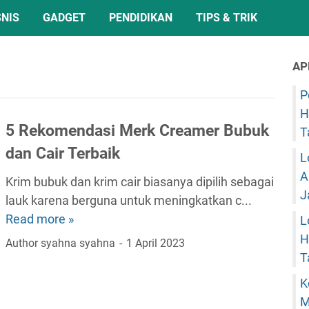
SNIS
GADGET
PENDIDIKAN
TIPS & TRIK
AP
P
H
5 Rekomendasi Merk Creamer Bubuk
T
dan Cair Terbaik
L
A
Krim bubuk dan krim cair biasanya dipilih sebagai
J
lauk karena berguna untuk meningkatkan c...
Read more »
L
5
H
R
Author
syahna syahna
1 April 2023
T
e
k
K
o
M