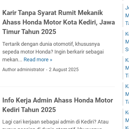
r
J
I
Karir Tanpa Syarat Rumit Mekanik
M
m
Ahass Honda Motor Kota Kediri, Jawa
T
p
Timur Tahun 2025
K
i
M
a
Tertarik dengan dunia otomotif, khususnya
S
n
sepeda motor Honda? Ingin berkarir sebagai
M
mekan...
Read more »
K
K
e
M
a
Author
administrator
2 August 2025
k
T
r
a
i
K
n
r
M
i
T
Info Kerja Admin Ahass Honda Motor
T
k
a
Kediri Tahun 2025
K
A
n
M
h
Lagi cari kerjaan sebagai admin di Kediri? Atau
p
K
a