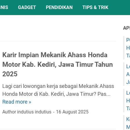
SNIS
GADGET
PENDIDIKAN
TIPS & TRIK
AP
P
H
Karir Impian Mekanik Ahass Honda
T
Motor Kab. Kediri, Jawa Timur Tahun
L
2025
A
J
Lagi cari lowongan kerja sebagai Mekanik Ahass
L
Honda Motor di Kab. Kediri, Jawa Timur? Pas...
H
Read more »
K
T
a
Author
indutius indutius
16 August 2025
r
K
i
M