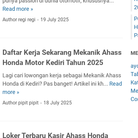
punya passion di dunia otomotif, khususnya...
a
2
s
Read more »
S
I
s
y
n
P
Author
regi regi
19 July 2025
H
a
f
H
o
r
o
P
n
a
K
d
t
e
Daftar Kerja Sekarang Mekanik Ahass
ME
a
R
r
Honda Motor Kediri Tahun 2025
ay
M
u
j
Tab
o
Lagi cari lowongan kerja sebagai Mekanik Ahass
m
a
Kat
t
Honda di Kediri? Pas banget! Artikel ini kh...
Read
i
A
D
Me
o
more »
t
d
a
Co
r
M
m
f
Author
pipit pipit
18 July 2025
K
e
i
t
a
k
n
a
b
a
A
r
.
n
h
K
Loker Terbaru Kasir Ahass Honda