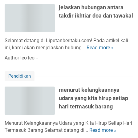
r
a
p
jelaskan hubungan antara
b
n
takdir ikhtiar doa dan tawakal
e
g
r
g
a
a
s
n
Selamat datang di Liputanberitaku.com! Pada artikel kali
b
a
ini, kami akan menjelaskan hubung...
Read more »
j
e
d
e
Author
leo leo
r
a
l
a
a
p
Pendidikan
s
a
k
g
menurut kelangkaannya
a
e
udara yang kita hirup setiap
n
l
h
hari termasuk barang
a
u
s
b
Menurut Kelangkaannya Udara yang Kita Hirup Setiap Hari
u
Termasuk Barang Selamat datang di...
Read more »
m
n
e