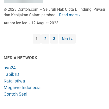
w
d
a
i
a
© 2023 Contoh.com – Seluruh Hak Cipta Dilindungi Privasi
r
n
r
dan Kebijakan Salam pembac...
Read more »
d
d
d
a
i
o
Author
leo leo
12 August 2023
o
y
b
a
w
a
a
d
s
n
w
a
1
2
3
Next »
m
g
a
n
e
k
h
t
r
i
i
a
u
MEDIA NETWORK
t
n
w
p
a
i
a
ayo24
a
h
y
k
k
Tabik ID
i
a
a
a
Katalistiwa
r
n
l
n
u
Megawe Indonesia
g
s
p
Contoh Seni
b
i
s
u
s
e
k
t