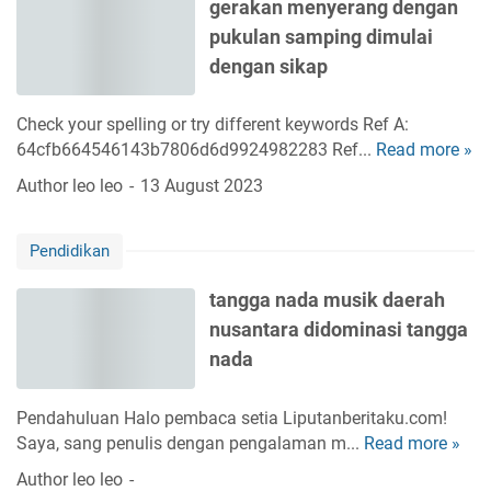
gerakan menyerang dengan
r
pukulan samping dimulai
l
i
dengan sikap
h
a
Check your spelling or try different keywords Ref A:
t
64cfb664546143b7806d6d9924982283 Ref...
Read more »
g
b
e
Author
leo leo
13 August 2023
e
r
r
a
m
Pendidikan
k
u
a
k
tangga nada musik daerah
n
a
nusantara didominasi tangga
m
j
e
nada
a
n
h
y
a
Pendahuluan Halo pembaca setia Liputanberitaku.com!
e
t
Saya, sang penulis dengan pengalaman m...
Read more »
t
r
p
a
Author
leo leo
a
e