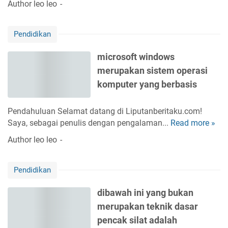
Author
leo leo
g
n
a
u
n
Pendidikan
r
a
u
n
microsoft windows
t
t
merupakan sistem operasi
k
a
e
komputer yang berbasis
r
l
a
a
t
Pendahuluan Selamat datang di Liputanberitaku.com!
n
a
Saya, sebagai penulis dengan pengalaman...
Read more »
m
g
k
i
Author
leo leo
k
d
c
a
i
r
a
r
Pendidikan
o
n
i
s
n
k
dibawah ini yang bukan
o
y
h
merupakan teknik dasar
f
a
t
t
pencak silat adalah
u
i