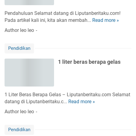
i
t
l
u
n
t
u
s
Pendahuluan Selamat datang di Liputanberitaku.com!
g
e
k
a
Pada artikel kali ini, kita akan membah...
Read more »
1
d
t
a
n
g
i
Author
leo leo
e
n
t
r
m
s
j
a
a
u
a
r
Pendidikan
m
l
s
a
b
a
a
d
1 liter beras berapa gelas
e
i
i
r
d
d
a
e
o
p
n
m
a
g
1 Liter Beras Berapa Gelas – Liputanberitaku.com Selamat
i
o
a
datang di Liputanberitaku.c...
Read more »
1
n
n
n
l
a
Author
leo leo
s
s
i
s
i
t
i
k
Pendidikan
e
t
a