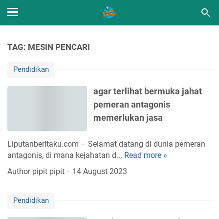
TAG: MESIN PENCARI
Pendidikan
agar terlihat bermuka jahat
pemeran antagonis
memerlukan jasa
Liputanberitaku.com – Selamat datang di dunia pemeran
antagonis, di mana kejahatan d...
Read more »
a
g
Author
pipit pipit
14 August 2023
a
r
Pendidikan
t
e