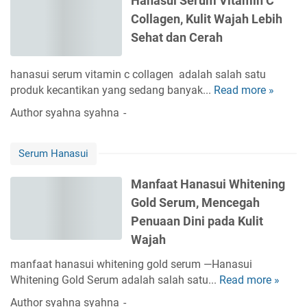
Hanasui Serum Vitamin C
t
i
h
i
Collagen, Kulit Wajah Lebih
S
A
:
e
Sehat dan Cerah
n
T
r
t
i
u
i
hanasui serum vitamin c collagen adalah salah satu
p
m
A
produk kecantikan yang sedang banyak...
Read more »
H
s
H
c
a
d
Author
syahna syahna
a
n
n
a
n
e
a
n
a
u
Serum Hanasui
s
S
s
n
u
a
u
t
Manfaat Hanasui Whitening
i
r
i
u
Gold Serum, Mencegah
S
a
V
k
e
n
Penuaan Dini pada Kulit
i
K
r
u
Wajah
t
u
u
n
a
l
manfaat hanasui whitening gold serum —Hanasui
m
t
m
i
Whitening Gold Serum adalah salah satu...
Read more »
V
M
u
i
t
i
a
k
n
Author
syahna syahna