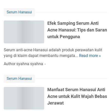
v
s
Y
i
e
a
Serum Hanasui
e
r
n
w
u
g
Efek Samping Serum Anti
S
m
B
Acne Hanasui: Tips dan Saran
e
h
e
r
untuk Pengguna
a
n
u
n
a
m
a
Serum anti-acne Hanasui adalah produk perawatan kulit
r
H
s
yang di klaim dapat membantu mengata...
Read more »
E
a
u
f
Author
syahna syahna
n
i
e
a
g
k
s
o
Serum Hanasui
S
u
l
a
i
d
Manfaat Serum Hanasui Anti
m
A
u
Acne untuk Kulit Wajah Bebas
p
n
n
i
Jerawat
t
t
n
i