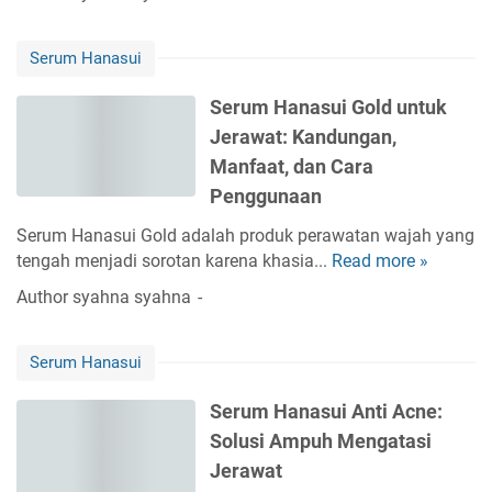
W
t
n
P
C
a
a
f
e
K
j
m
Serum Hanasui
a
n
u
a
i
a
g
n
h
Serum Hanasui Gold untuk
n
t
g
i
B
C
Jerawat: Kandungan,
H
u
n
e
C
a
n
Manfaat, dan Cara
g
b
o
n
a
Penggunaan
a
l
a
s
l
Serum Hanasui Gold adalah produk perawatan wajah yang
s
J
a
tengah menjadi sorotan karena khasia...
Read more »
u
S
e
g
i
e
Author
syahna syahna
r
e
W
r
a
n
h
u
w
,
i
Serum Hanasui
m
a
K
t
H
t
Serum Hanasui Anti Acne:
u
e
a
l
n
Solusi Ampuh Mengatasi
n
i
i
a
Jerawat
t
n
s