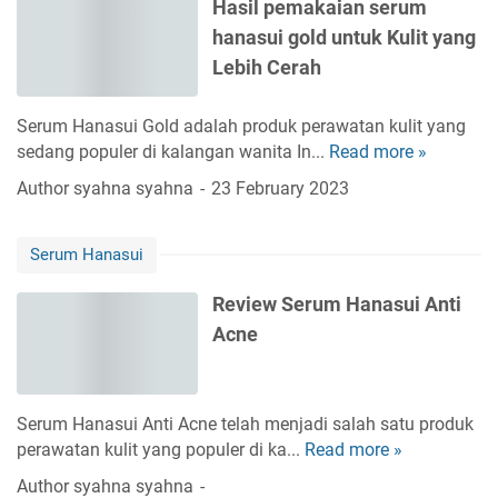
Hasil pemakaian serum
a
hanasui gold untuk Kulit yang
k
a
Lebih Cerah
i
S
Serum Hanasui Gold adalah produk perawatan kulit yang
e
sedang populer di kalangan wanita In...
Read more »
H
r
a
Author
syahna syahna
23 February 2023
u
s
m
i
H
Serum Hanasui
l
a
p
n
Review Serum Hanasui Anti
e
a
Acne
m
s
a
u
k
i
a
B
Serum Hanasui Anti Acne telah menjadi salah satu produk
i
i
perawatan kulit yang populer di ka...
Read more »
R
a
r
e
Author
syahna syahna
n
u