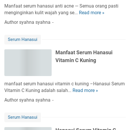
u
g
A
Manfaat serum hanasui anti acne — Semua orang pasti
k
S
c
menginginkan kulit wajah yang se...
Read more »
M
K
e
n
a
u
Author
syahna syahna
r
e
n
l
u
f
i
m
Serum Hanasui
a
t
A
a
y
n
Manfaat Serum Hanasui
t
a
t
Vitamin C Kuning
S
n
i
e
g
A
r
L
c
u
e
n
manfaat serum hanasui vitamin c kuning –Hanasui Serum
m
b
e
Vitamin C Kuning adalah salah...
Read more »
M
H
i
H
a
Author
syahna syahna
a
h
a
n
n
C
n
f
a
e
a
Serum Hanasui
a
s
r
s
a
u
a
u