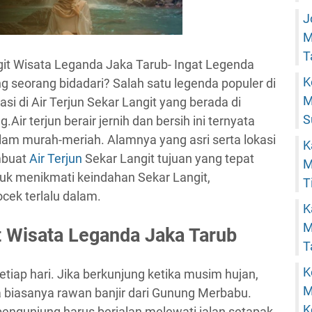
J
M
T
it Wisata Leganda Jaka Tarub- Ingat Legenda
K
 seorang bidadari? Salah satu legenda populer di
M
si di Air Terjun Sekar Langit yang berada di
S
ir terjun berair jernih dan bersih ini ternyata
alam murah-meriah. Alamnya yang asri serta lokasi
K
mbuat
Air Terjun
Sekar Langit tujuan yang tepat
M
tuk menikmati keindahan Sekar Langit,
T
cek terlalu dalam.
K
M
it Wisata Leganda Jaka Tarub
T
K
tiap hari. Jika berkunjung ketika musim hujan,
M
a biasanya rawan banjir dari Gunung Merbabu.
K
pengunjung harus berjalan melewati jalan setapak.