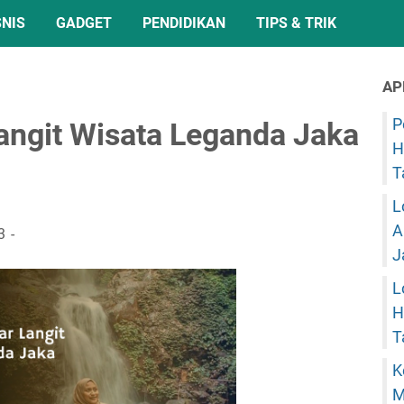
SNIS
GADGET
PENDIDIKAN
TIPS & TRIK
AP
P
Langit Wisata Leganda Jaka
H
T
L
A
3
J
L
H
T
K
M