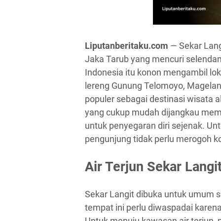
Liputanberitaku.com
— Sekar Lang
Jaka Tarub yang mencuri selendang
Indonesia itu konon mengambil loka
lereng Gunung Telomoyo, Magelang.A
populer sebagai destinasi wisata 
yang cukup mudah dijangkau me
untuk penyegaran diri sejenak. Un
pengunjung tidak perlu merogoh ko
Air Terjun Sekar Lang
Sekar Langit dibuka untuk umum se
tempat ini perlu diwaspadai karen
Untuk menuju kawasan air terjun, 