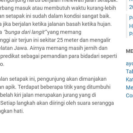
2
gerbang masuk atau membutuh waktu kurang-lebih
an setapak ini sudah dalam kondisi sangat baik.
P
ika berjalan ketika jalanan basah ketika hujan.
H
na
“bunga dari langit”
yang memang
P
gi air terjun ini sekitar 25 meter dan mengalir
elatan Jawa. Airnya memang masih jernih dan
ME
predikat sebagai pemandian para bidadari seperti
ay
o.
Tab
lan setapak ini, pengunjung akan dimanjakan
Kat
 apik. Terdapat beberapa titik yang ditumbuhi
Me
elah kiri jalan merupakan jurang yang di
Co
tiap langkah akan diiringi oleh suara serangga
gkan hati.