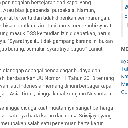
 peninggalan bersejarah dari kapal yang
2
a. Atau bias jugabenda purbakala. Namun,
P
 syarat tertentu dan tidak diberikan sembarangan.
H
uk bisa dapatkan izin. Tapi harus memenuhi syarat-
P
gsung masuk OSS kemudian izin didapatkan, harus
snya. “Syaratnya itu tidak gampang karena ini bukan
s barang, semakin syaratnya bagus,” Lanjut
ME
ay
Tab
n dianggap sebagai benda cagar budaya dan
Kat
ah, berdasarkan UU Nomor 11 Tahun 2010 tentang
Me
awah laut Indonesia memang dihuni berbagai kapal
Co
gah, Asia Timur, hingga kapal kerajaan Nusantara.
sehingga diduga kuat muatannya sangat berharga
Salah satunya harta karun dari masa Sriwijaya yang
n merupakan salah satu penemuan harta karun