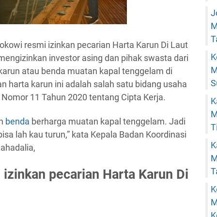
J
M
T
kowi resmi izinkan pecarian Harta Karun Di Laut
K
mengizinkan investor asing dan pihak swasta dari
M
 karun atau benda muatan kapal tenggelam di
S
an harta karun ini adalah salah satu bidang usaha
 Nomor 11 Tahun 2020 tentang Cipta Kerja.
K
M
an
benda
berharga muatan kapal tenggelam. Jadi
T
 bisa lah kau turun,” kata Kepala Badan Koordinasi
K
ahadalia,
M
T
 izinkan pecarian Harta Karun Di
K
M
K