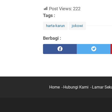
Post Views:
222
Tags :
harta-karun
jokowi
Berbagi :
Home
Hubungi Kami
Lamar Sek