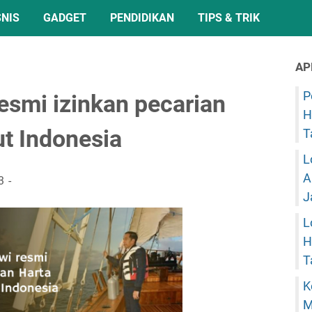
SNIS
GADGET
PENDIDIKAN
TIPS & TRIK
AP
P
esmi izinkan pecarian
H
ut Indonesia
T
L
A
3
J
L
H
T
K
M