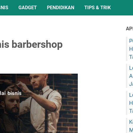
SNIS
GADGET
PENDIDIKAN
TIPS & TRIK
AP
P
is barbershop
H
T
L
A
J
L
H
T
K
M