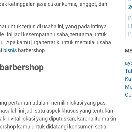
ak ketinggalan jasa cukur kumis, jenggot, dan
2
P
H
 untuk terjun di usaha ini, yang pada intinya
P
le. Ini jadi kesempatan usaha, terutama untuk
itu. Apa kamu juga tertarik untuk memulai usaha
ai
bisnis
barbershop
ME
ay
 barbershop
Tab
Kat
Me
Co
ang pertaman adalah memilih lokasi yang pas.
masalah ini jadi satu aspek khusus yang tentukan
in vital lokasi yang diputuskan, karena itu makin
bershop kamu untuk didatangi konsumen setia.