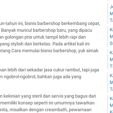
J
M
T
n-tahun ini, bisnis barbershop berkembang cepat,
K
. Banyak muncul barbershop baru, yang dipacu
M
 golongan pria untuk tampil lebih rapi dan
S
g stylish dan berkelas. Pada artikel kali ini
ntang Cara memulai bisnis barbershop, yuk simak
K
M
T
n lebih dari sekadar jasa cukur rambut, tapi juga
K
an ngobrol-ngobrol, bahkan juga ada yang
M
T
kekinian yang steril dan servis yang bagus dari
K
 memiliki konsep seperti ini umumnya tawarkan
M
wanita, misalkan dengan creambath, pewarnaan
K