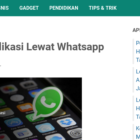
SNIS
GADGET
PENDIDIKAN
TIPS & TRIK
AP
P
likasi Lewat Whatsapp
H
T
L
A
J
L
H
T
K
M