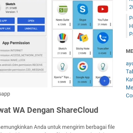
2
P
H
P
ME
ay
Tab
Kat
Me
tsapp
Co
wat WA Dengan ShareCloud
memungkinkan Anda untuk mengirim berbagai file