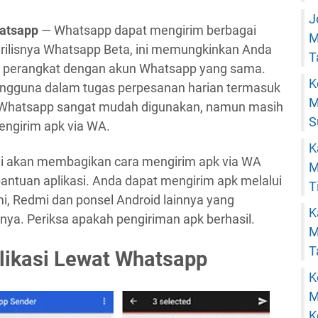
J
hatsapp
— Whatsapp dapat mengirim berbagai
M
 dirilisnya Whatsapp Beta, ini memungkinkan Anda
T
a perangkat dengan akun Whatsapp yang sama.
K
 pengguna dalam tugas perpesanan harian termasuk
M
n Whatsapp sangat mudah digunakan, namun masih
S
ngirim apk via WA.
K
mi akan membagikan cara mengirim apk via WA
M
antuan aplikasi. Anda dapat mengirim apk melalui
T
i, Redmi dan ponsel Android lainnya yang
K
nnya. Periksa apakah pengiriman apk berhasil.
M
T
likasi Lewat Whatsapp
K
M
K