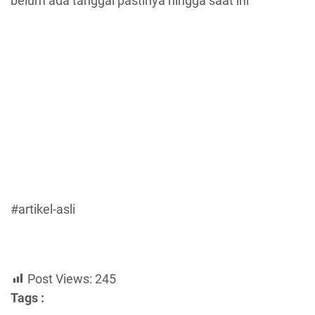
belum ada tanggal pastinya hingga saat ini
#artikel-asli
Post Views:
245
Tags :