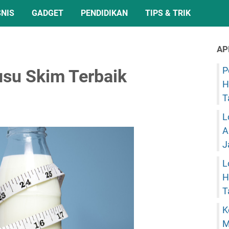
SNIS
GADGET
PENDIDIKAN
TIPS & TRIK
AP
P
su Skim Terbaik
H
T
L
A
J
L
H
T
K
M