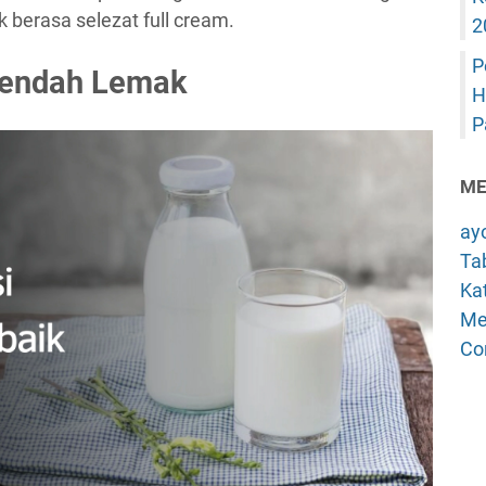
k berasa selezat full cream.
2
P
Rendah Lemak
H
P
ME
ay
Tab
Kat
Me
Co