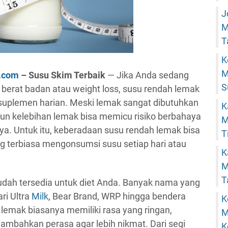
J
M
T
K
M
u.com
– Susu Skim Terbaik
— Jika Anda sedang
S
berat badan atau weight loss, susu rendah lemak
 suplemen harian. Meski lemak sangat dibutuhkan
K
un kelebihan lemak bisa memicu risiko berbahaya
M
nya. Untuk itu, keberadaan susu rendah lemak bisa
T
ng terbiasa mengonsumsi susu setiap hari atau
K
M
T
udah tersedia untuk diet Anda. Banyak nama yang
ri Ultra
Milk
, Bear Brand, WRP hingga bendera
K
 lemak biasanya memiliki rasa yang ringan,
M
mbahkan perasa agar lebih nikmat. Dari segi
K