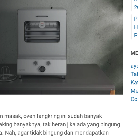
2
P
H
P
ME
ay
Tab
Kat
Me
Co
n masak, oven tangkring ini sudah banyak
aking banyaknya, tak heran jika ada yang bingung
a. Nah, agar tidak bingung dan mendapatkan