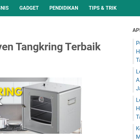
SNIS
GADGET
PENDIDIKAN
TIPS & TRIK
AP
P
en Tangkring Terbaik
H
T
L
A
J
L
H
T
K
M