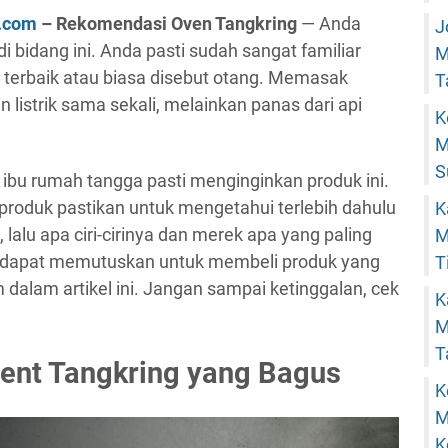
u.com
– Rekomendasi Oven Tangkring
— Anda
J
 bidang ini. Anda pasti sudah sangat familiar
M
erbaik atau biasa disebut otang. Memasak
T
listrik sama sekali, melainkan panas dari api
K
M
S
ra ibu rumah tangga pasti menginginkan produk ini.
produk pastikan untuk mengetahui terlebih dahulu
K
 lalu apa ciri-cirinya dan merek apa yang paling
M
n dapat memutuskan untuk membeli produk yang
T
 dalam artikel ini. Jangan sampai ketinggalan, cek
K
M
T
ent Tangkring yang Bagus
K
M
K