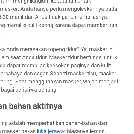
kan? Ini menghilangkan kebutuhan untuk
masker. Anda hanya perlu mengoleskannya pada
15-20 menit dan Anda tidak perlu membilasnya.
ng memiliki kulit kering karena dapat memberikan
.
ika Anda merasakan topeng tidur? Ya, masker ini
am saat Anda tidur. Masker tidur berfungsi untuk
 Anda dapat membilas keesokan paginya dan kulit
 bercahaya dan segar. Seperti masker tisu, masker
t kering. Saat menggunakan masker, wajah menjadi
rbagai peristiwa penting.
an bahan aktifnya
ting adalah memperhatikan bahan-bahan dari
am masker bekas
luka jerawat
biasanya lemon,