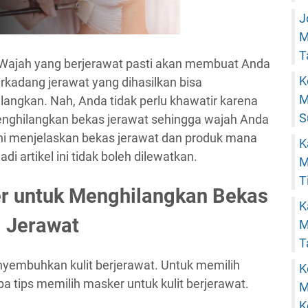
J
M
T
Wajah yang berjerawat pasti akan membuat Anda
K
erkadang jerawat yang dihasilkan bisa
M
ilangkan. Nah, Anda tidak perlu khawatir karena
S
nghilangkan bekas jerawat sehingga wajah Anda
 ini menjelaskan bekas jerawat dan produk mana
K
adi artikel ini tidak boleh dilewatkan.
M
T
r untuk Menghilangkan Bekas
K
Jerawat
M
T
embuhkan kulit berjerawat. Untuk memilih
K
a tips memilih masker untuk kulit berjerawat.
M
K