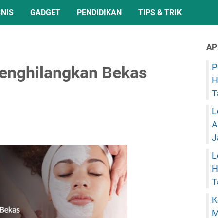
SNIS
GADGET
PENDIDIKAN
TIPS & TRIK
AP
P
enghilangkan Bekas
H
T
L
A
J
L
H
T
K
M