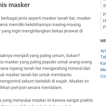
enis masker
2
P
berbagai jenis seperti masker tanah liat, masker
H
 jenis memiliki kelebihannya masing-masing.
P
r yang ingin menghilangkan bekas jerawat di
ME
ay
mpaknya menjadi yang paling umum, bukan?
Tab
nis masker yang paling populer untuk orang-orang
Kat
imana topeng tanah liat mengandung mineral dari
Me
tuk masker tanah liat untuk membantu
Co
engontrol sebum berlebih di wajah. Masker ini
ihkan pori-pori secara mendalam.
a yang menyukai masker ini karena sangat praktis