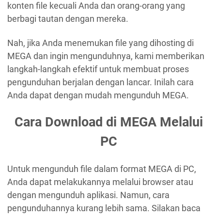
konten file kecuali Anda dan orang-orang yang
berbagi tautan dengan mereka.
Nah, jika Anda menemukan file yang dihosting di
MEGA dan ingin mengunduhnya, kami memberikan
langkah-langkah efektif untuk membuat proses
pengunduhan berjalan dengan lancar. Inilah cara
Anda dapat dengan mudah mengunduh MEGA.
Cara Download di MEGA Melalui
PC
Untuk mengunduh file dalam format MEGA di PC,
Anda dapat melakukannya melalui browser atau
dengan mengunduh aplikasi. Namun, cara
pengunduhannya kurang lebih sama. Silakan baca