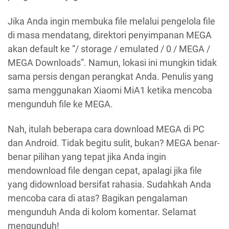
Jika Anda ingin membuka file melalui pengelola file
di masa mendatang, direktori penyimpanan MEGA
akan default ke “/ storage / emulated / 0 / MEGA /
MEGA Downloads”. Namun, lokasi ini mungkin tidak
sama persis dengan perangkat Anda. Penulis yang
sama menggunakan Xiaomi MiA1 ketika mencoba
mengunduh file ke MEGA.
Nah, itulah beberapa cara download MEGA di PC
dan Android. Tidak begitu sulit, bukan? MEGA benar-
benar pilihan yang tepat jika Anda ingin
mendownload file dengan cepat, apalagi jika file
yang didownload bersifat rahasia. Sudahkah Anda
mencoba cara di atas? Bagikan pengalaman
mengunduh Anda di kolom komentar. Selamat
mengunduh!