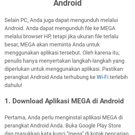
Android
Selain PC, Anda juga dapat mengunduh melalui
Android. Anda dapat mengunduh file ke MEGA
melalui browser HP, tetapi jika ukuran file terlalu
besar, MEGA akan meminta Anda untuk
menggunakan aplikasi tersebut. Oleh karena itu,
penulis hanya menyertakan langkah-langkah yang
diperlukan untuk menggunakan aplikasi. Pastikan
perangkat Android Anda terhubung ke
Wi-Fi
terlebih
dahulu!
1. Download Aplikasi MEGA di Android
Pertama, Anda perlu menginstal aplikasi MEGA di
perangkat Android Anda. Buka Google Play Store
dan masukkan kata kunci “mega” di kotak pencarian.