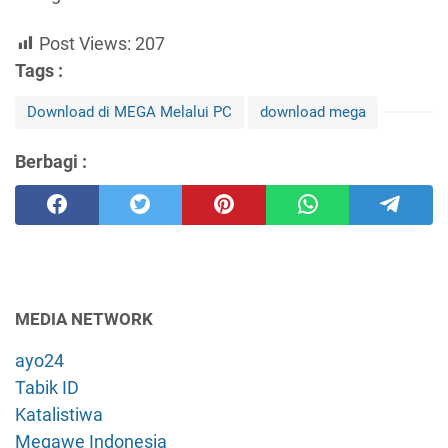
Post Views:
207
Tags :
Download di MEGA Melalui PC
download mega
Berbagi :
MEDIA NETWORK
ayo24
Tabik ID
Katalistiwa
Megawe Indonesia