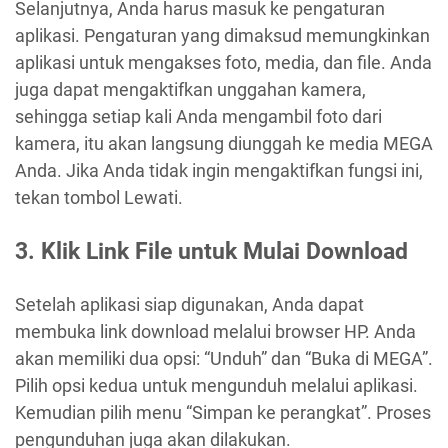
Selanjutnya, Anda harus masuk ke pengaturan
aplikasi. Pengaturan yang dimaksud memungkinkan
aplikasi untuk mengakses foto, media, dan file. Anda
juga dapat mengaktifkan unggahan kamera,
sehingga setiap kali Anda mengambil foto dari
kamera, itu akan langsung diunggah ke media MEGA
Anda. Jika Anda tidak ingin mengaktifkan fungsi ini,
tekan tombol Lewati.
3. Klik Link File untuk Mulai Download
Setelah aplikasi siap digunakan, Anda dapat
membuka link download melalui browser HP. Anda
akan memiliki dua opsi: “Unduh” dan “Buka di MEGA”.
Pilih opsi kedua untuk mengunduh melalui aplikasi.
Kemudian pilih menu “Simpan ke perangkat”. Proses
pengunduhan juga akan dilakukan.