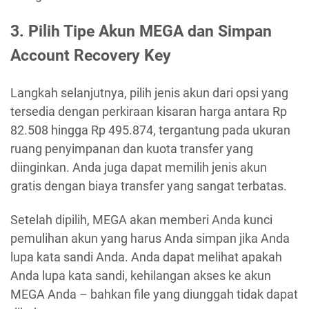
3. Pilih Tipe Akun MEGA dan Simpan
Account Recovery Key
Langkah selanjutnya, pilih jenis akun dari opsi yang
tersedia dengan perkiraan kisaran harga antara Rp
82.508 hingga Rp 495.874, tergantung pada ukuran
ruang penyimpanan dan kuota transfer yang
diinginkan. Anda juga dapat memilih jenis akun
gratis dengan biaya transfer yang sangat terbatas.
Setelah dipilih, MEGA akan memberi Anda kunci
pemulihan akun yang harus Anda simpan jika Anda
lupa kata sandi Anda. Anda dapat melihat apakah
Anda lupa kata sandi, kehilangan akses ke akun
MEGA Anda – bahkan file yang diunggah tidak dapat