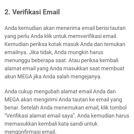
2. Verifikasi Email
Anda kemudian akan menerima email berisi tautan
yang perlu Anda klik untuk memverifikasi email.
Kemudian periksa kotak masuk Anda dan temukan
emailnya. Jika tidak, Anda mungkin harus
menunggu beberapa saat. Atau periksa kembali
alamat email yang Anda masukkan saat membuat
akun MEGA jika Anda salah mengejanya.
Anda cukup mengubah alamat email Anda dan
MEGA akan mengirimi Anda tautan ke email yang
benar. Setelah Anda menemukan email, klik tombol
“Verifikasi alamat email saya”. Anda kemudian harus
memasukkan kembali kata sandi untuk
mengonfirmasi email.