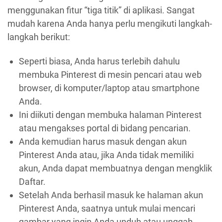
menggunakan fitur “tiga titik” di aplikasi. Sangat
mudah karena Anda hanya perlu mengikuti langkah-
langkah berikut:
Seperti biasa, Anda harus terlebih dahulu
membuka Pinterest di mesin pencari atau web
browser, di komputer/laptop atau smartphone
Anda.
Ini diikuti dengan membuka halaman Pinterest
atau mengakses portal di bidang pencarian.
Anda kemudian harus masuk dengan akun
Pinterest Anda atau, jika Anda tidak memiliki
akun, Anda dapat membuatnya dengan mengklik
Daftar.
Setelah Anda berhasil masuk ke halaman akun
Pinterest Anda, saatnya untuk mulai mencari
gambar yang ingin Anda unduh atau unggah.