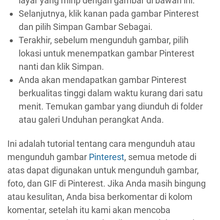
layar yang mirip dengan gambar di bawah ini.
Selanjutnya, klik kanan pada gambar Pinterest
dan pilih Simpan Gambar Sebagai.
Terakhir, sebelum mengunduh gambar, pilih
lokasi untuk menempatkan gambar Pinterest
nanti dan klik Simpan.
Anda akan mendapatkan gambar Pinterest
berkualitas tinggi dalam waktu kurang dari satu
menit. Temukan gambar yang diunduh di folder
atau galeri Unduhan perangkat Anda.
Ini adalah tutorial tentang cara mengunduh atau
mengunduh gambar
Pinterest
, semua metode di
atas dapat digunakan untuk mengunduh gambar,
foto, dan GIF di Pinterest. Jika Anda masih bingung
atau kesulitan, Anda bisa berkomentar di kolom
komentar, setelah itu kami akan mencoba