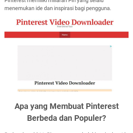
Pinterest memiliki miliaran Pin yang selalu
menemukan ide dan inspirasi bagi pengguna.
Apa yang Membuat Pinterest
Berbeda dan Populer?