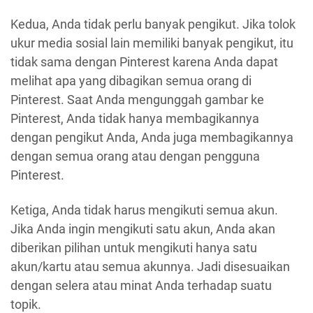
Kedua, Anda tidak perlu banyak pengikut. Jika tolok
ukur media sosial lain memiliki banyak pengikut, itu
tidak sama dengan Pinterest karena Anda dapat
melihat apa yang dibagikan semua orang di
Pinterest. Saat Anda mengunggah gambar ke
Pinterest, Anda tidak hanya membagikannya
dengan pengikut Anda, Anda juga membagikannya
dengan semua orang atau dengan pengguna
Pinterest.
Ketiga, Anda tidak harus mengikuti semua akun.
Jika Anda ingin mengikuti satu akun, Anda akan
diberikan pilihan untuk mengikuti hanya satu
akun/kartu atau semua akunnya. Jadi disesuaikan
dengan selera atau minat Anda terhadap suatu
topik.