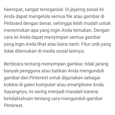
Keempat, sangat terorganisir. Di jejaring sosial ini
Anda dapat mengelola semua file atau gambar di
Pinboard dengan benar, sehingga lebih mudah untuk
menemukan apa yang ingin Anda temukan. Dengan
cara ini Anda dapat menyimpan semua gambar
yang ingin Anda lihat atau baca nanti. Fitur unik yang
tidak ditemukan di media sosial lainnya.
Berbicara tentang menyimpan gambar, tidak jarang
banyak pengguna atau bahkan Anda mengunduh
gambar dari Pinterest untuk digunakan sebagai
koleksi di galeri komputer atau smartphone Anda.
Sayangnya, ini sering menjadi masalah karena
ketidaktahuan tentang cara mengunduh gambar
Pinterest.