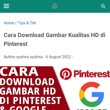
Home
/
Tips & Trik
Cara Download Gambar Kualitas HD di
Pinterest
Author
syahna syahna
6 August 2022