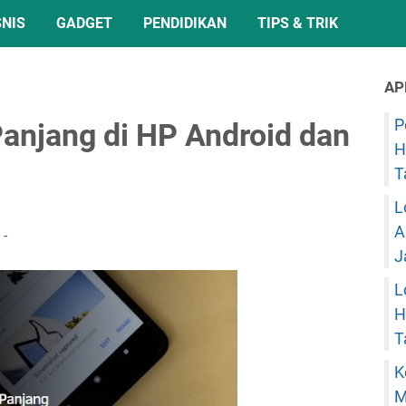
SNIS
GADGET
PENDIDIKAN
TIPS & TRIK
AP
P
anjang di HP Android dan
H
T
L
A
J
L
H
T
K
M