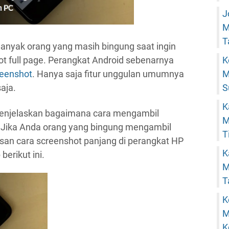
J
M
T
anyak orang yang masih bingung saat ingin
K
 full page. Perangkat Android sebenarnya
M
reenshot
. Hanya saja fitur unggulan umumnya
S
aja.
K
 menjelaskan bagaimana cara mengambil
M
l. Jika Anda orang yang bingung mengambil
T
san cara screenshot panjang di perangkat HP
K
berikut ini.
M
T
K
M
K