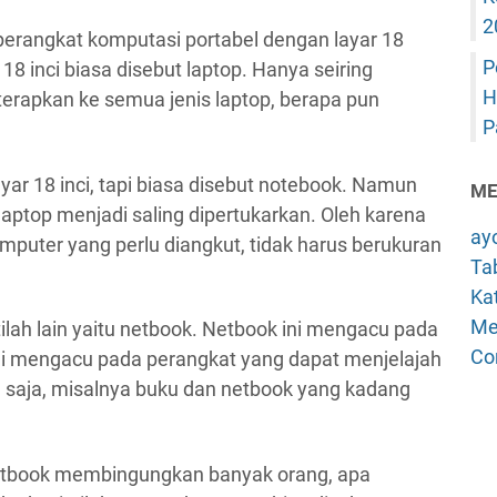
2
erangkat komputasi portabel dengan layar 18
P
18 inci biasa disebut laptop. Hanya seiring
H
terapkan ke semua jenis laptop, berapa pun
P
yar 18 inci, tapi biasa disebut notebook. Namun
ME
n laptop menjadi saling dipertukarkan. Oleh karena
ay
omputer yang perlu diangkut, tidak harus berukuran
Tab
Kat
Me
tilah lain yaitu netbook. Netbook ini mengacu pada
Co
h ini mengacu pada perangkat yang dapat menjelajah
 saja, misalnya buku dan netbook yang kadang
netbook membingungkan banyak orang, apa