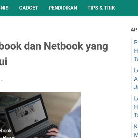
SNIS
GADGET
PENDIDIKAN
TIPS & TRIK
AP
P
book dan Netbook yang
H
ui
T
L
A
J
L
H
T
K
M