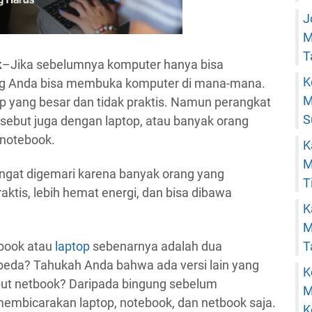
J
M
T
k
–Jika sebelumnya komputer hanya bisa
K
ang Anda bisa membuka komputer di mana-mana.
M
p yang besar dan tidak praktis. Namun perangkat
S
ebut juga dengan laptop, atau banyak orang
 notebook.
K
M
at digemari karena banyak orang yang
T
aktis, lebih hemat energi, dan bisa dibawa
K
M
book atau
laptop
sebenarnya adalah dua
T
beda? Tahukah Anda bahwa ada versi lain yang
K
sebut netbook? Daripada bingung sebelum
M
membicarakan laptop, notebook, dan netbook saja.
K