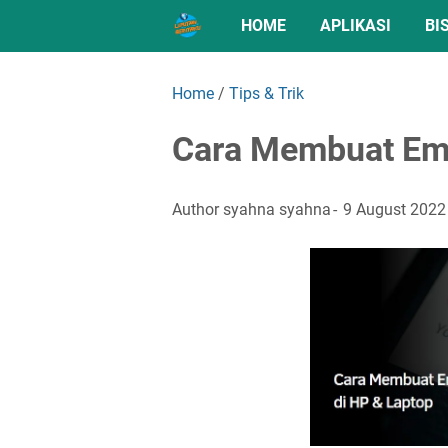
HOME
APLIKASI
BI
Home
/
Tips & Trik
Cara Membuat Ema
Author
syahna syahna
9 August 2022