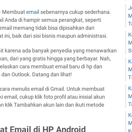
J
 Membuat
email
sebenarnya cukup sederhana.
M
il Anda di hampir semua perangkat, seperti
T
 email memang tidak bisa dipisahkan dari
K
ni, baik dari sisi bisnis maupun administrasi.
M
mit karena ada banyak penyedia yang menawarkan
S
n, dari yang gratis hingga yang berbayar. Nah,
K
njelaskan cara membuat email baru di hp dan
M
dan Outlook. Datang dan lihat!
T
K
cara menulis email di Gmail. Untuk membuat
M
email, cukup klik foto profil atau inisial akun
T
n klik Tambahkan akun lain dan ikuti metode
K
M
t Email di HP Android
K