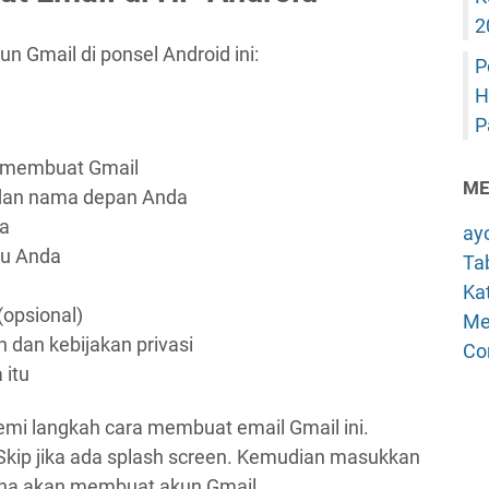
2
n Gmail di ponsel Android ini:
P
H
P
in membuat Gmail
ME
dan nama depan Anda
da
ay
ru Anda
Tab
Kat
opsional)
Me
 dan kebijakan privasi
Co
 itu
mi langkah cara membuat email Gmail ini.
k Skip jika ada splash screen. Kemudian masukkan
rena akan membuat akun Gmail.