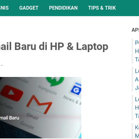
SNIS
GADGET
PENDIDIKAN
TIPS & TRIK
AP
P
il Baru di HP & Laptop
H
T
L
A
J
L
H
T
K
M