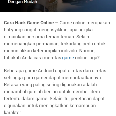
Cara Hack Game Online
— Game online merupakan
hal yang sangat mengasyikkan, apalagi jika
dimainkan bersama teman-teman. Selain
memenangkan permainan, terkadang perlu untuk
menunjukkan keterampilan individu. Namun,
tahukah Anda cara meretas
game
online juga?
Beberapa game Android dapat diretas dan diretas
sehingga para gamer dapat memanfaatkannya.
Retasan yang paling sering digunakan adalah
menambah jumlah berlian untuk membeli item
tertentu dalam game. Selain itu, peretasan dapat
digunakan untuk meningkatkan kemampuan
karakter.