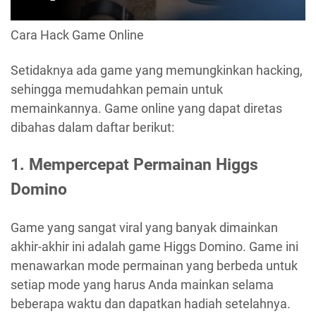
Cara Hack Game Online
Setidaknya ada game yang memungkinkan hacking,
sehingga memudahkan pemain untuk
memainkannya. Game online yang dapat diretas
dibahas dalam daftar berikut:
1. Mempercepat Permainan Higgs
Domino
Game yang sangat viral yang banyak dimainkan
akhir-akhir ini adalah game Higgs Domino. Game ini
menawarkan mode permainan yang berbeda untuk
setiap mode yang harus Anda mainkan selama
beberapa waktu dan dapatkan hadiah setelahnya.