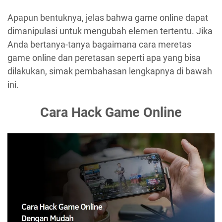
Apapun bentuknya, jelas bahwa game online dapat
dimanipulasi untuk mengubah elemen tertentu. Jika
Anda bertanya-tanya bagaimana cara meretas
game online dan peretasan seperti apa yang bisa
dilakukan, simak pembahasan lengkapnya di bawah
ini.
Cara Hack Game Online