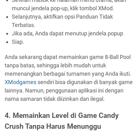
muncul jendela pop-up, klik tombol XMod.
Selanjutnya, aktifkan opsi Panduan Tidak
Terbatas.
Jika ada, Anda dapat menutup jendela popup
Siap.
Anda sekarang dapat memainkan game 8-Ball Pool
tanpa batas, sehingga lebih mudah untuk
memenangkan berbagai turnamen yang Anda ikuti.
XModgames
sendiri bisa digunakan di banyak game
lainnya. Namun, penggunaan aplikasi ini dengan
nama samaran tidak diizinkan dan ilegal.
4. Memainkan Level di Game Candy
Crush Tanpa Harus Menunggu