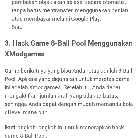
pembelian objek akan selesai secara otomatis,
tanpa harus mentransfer, menggunakan berlian
atau membayar melalui Google Play.
Siap.
3. Hack Game 8-Ball Pool Menggunakan
XModgames
Game berikutnya yang bisa Anda retas adalah 8-Ball
Pool. Aplikasi yang digunakan untuk meretas game
ini adalah Xmodgames. Setelah itu, Anda dapat
mengaktifkan jumlah arah yang tidak terbatas,
sehingga Anda dapat dengan mudah memandu bola
di level mana pun.
Ikuti langkah-langkah ini untuk menerapkan hack
game 8-Ball Pool: