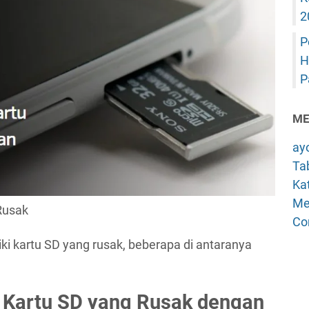
2
P
H
P
ME
ay
Tab
Kat
Me
Rusak
Co
i kartu SD yang rusak, beberapa di antaranya
 Kartu SD yang Rusak dengan