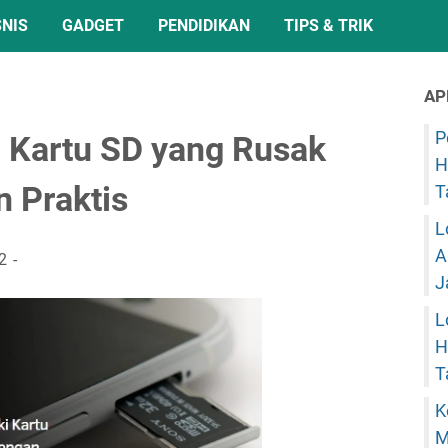
SNIS
GADGET
PENDIDIKAN
TIPS & TRIK
AP
P
 Kartu SD yang Rusak
H
 Praktis
T
L
A
2
J
L
H
T
K
M