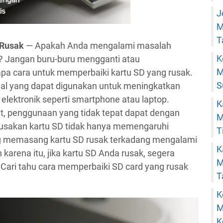
J
M
T
 Rusak
— Apakah Anda mengalami masalah
K
 Jangan buru-buru mengganti atau
M
a cara untuk memperbaiki kartu SD yang rusak.
S
nal yang dapat digunakan untuk meningkatkan
lektronik seperti smartphone atau laptop.
K
, penggunaan yang tidak tepat dapat dengan
M
rusakan kartu SD tidak hanya memengaruhi
T
g memasang kartu SD rusak terkadang mengalami
K
karena itu, jika kartu SD Anda rusak, segera
M
. Cari tahu cara memperbaiki SD card yang rusak
T
K
M
K