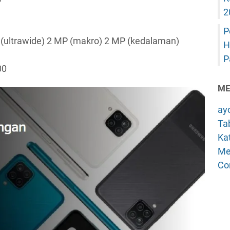
2
P
(ultrawide) 2 MP (makro) 2 MP (kedalaman)
H
P
00
ME
ay
Tab
Kat
Me
Co