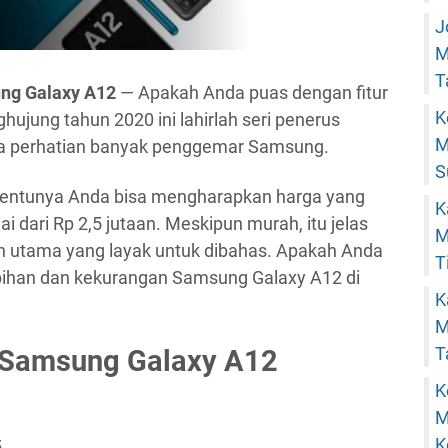
J
M
T
ng Galaxy A12
— Apakah Anda puas dengan fitur
K
hujung tahun 2020 ini lahirlah seri penerus
M
a perhatian banyak penggemar Samsung.
S
, tentunya Anda bisa mengharapkan harga yang
K
i dari Rp 2,5 jutaan. Meskipun murah, itu jelas
M
in utama yang layak untuk dibahas. Apakah Anda
T
lebihan dan kekurangan Samsung Galaxy A12 di
K
M
T
i Samsung Galaxy A12
K
M
K
5