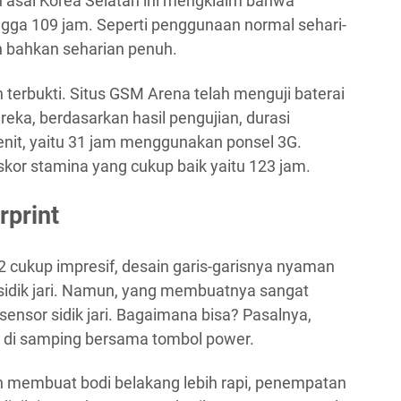
n asal Korea Selatan ini mengklaim bahwa
ngga 109 jam. Seperti penggunaan normal sehari-
an bahkan seharian penuh.
h terbukti. Situs GSM Arena telah menguji baterai
ka, berdasarkan hasil pengujian, durasi
nit, yaitu 31 jam menggunakan ponsel 3G.
kor stamina yang cukup baik yaitu 123 jam.
rprint
 cukup impresif, desain garis-garisnya nyaman
sidik jari. Namun, yang membuatnya sangat
sensor sidik jari. Bagaimana bisa? Pasalnya,
da di samping bersama tombol power.
in membuat bodi belakang lebih rapi, penempatan