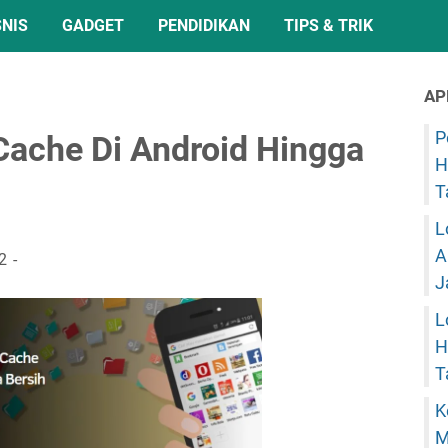
SNIS
GADGET
PENDIDIKAN
TIPS & TRIK
AP
P
ache Di Android Hingga
H
T
L
A
2
J
L
H
T
K
M