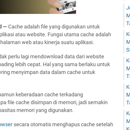
J
M
T
d —
Cache adalah file yang digunakan untuk
K
likasi atau website. Fungsi utama cache adalah
M
alaman web atau kinerja suatu aplikasi.
S
ak perlu lagi mendownload data dari website
K
oading lebih cepat. Hal yang sama berlaku untuk
M
sering menyimpan data dalam cache untuk
T
K
, namun keberadaan cache terkadang
M
a file cache disimpan di memori, jadi semakin
T
pasitas memori yang digunakan.
K
M
owser
secara otomatis menghapus cache setelah
K