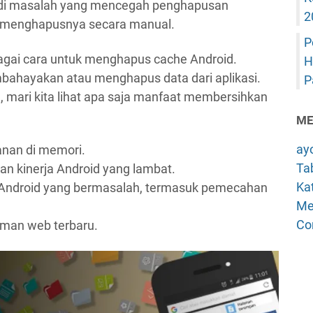
rjadi masalah yang mencegah penghapusan
2
lu menghapusnya secara manual.
P
erbagai cara untuk menghapus cache Android.
H
ahayakan atau menghapus data dari aplikasi.
P
, mari kita lihat apa saja manfaat membersihkan
ME
ay
nan di memori.
Tab
n kinerja Android yang lambat.
Kat
 Android yang bermasalah, termasuk pemecahan
Me
.
Co
man web terbaru.