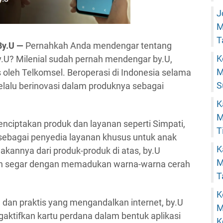
J
M
T
By.U —
Pernahkah Anda mendengar tentang
K
.U? Milenial sudah pernah mendengar by.U,
M
is oleh Telkomsel. Beroperasi di Indonesia selama
S
selalu berinovasi dalam produknya sebagai
K
M
ciptakan produk dan layanan seperti Simpati,
T
 sebagai penyedia layanan khusus untuk anak
K
annya dari produk-produk di atas, by.U
M
an segar dengan memadukan warna-warna cerah
T
K
l dan praktis yang mengandalkan internet, by.U
M
ktifkan kartu perdana dalam bentuk aplikasi
K