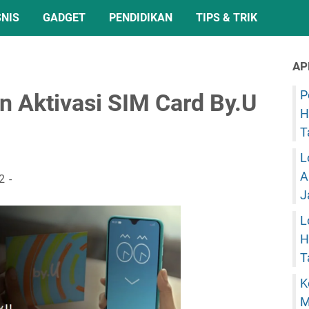
SNIS
GADGET
PENDIDIKAN
TIPS & TRIK
AP
P
an Aktivasi SIM Card By.U
H
T
L
A
2
J
L
H
T
K
M