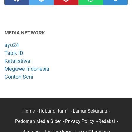
MEDIA NETWORK
ayo24
Tabik ID
Katalistiwa
Megawe Indonesia
Contoh Seni
Home
Hubungi Kami
Lamar Sekarang
Pedoman Media Siber
Privacy Policy
Redaksi
Sitemap
Tentang kami
Term Of Service