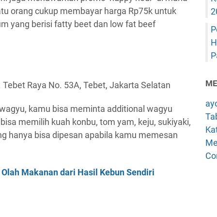
Satu orang cukup membayar harga Rp75k untuk
2
yang berisi fatty beet dan low fat beef
P
H
P
ME
 Tebet Raya No. 53A, Tebet, Jakarta Selatan
ay
wagyu, kamu bisa meminta additional wagyu
Tab
bisa memilih kuah konbu, tom yam, keju, sukiyaki,
Kat
ang hanya bisa dipesan apabila kamu memesan
Me
Co
i Olah Makanan dari Hasil Kebun Sendiri