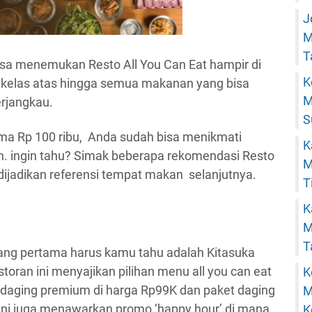
J
M
T
 bisa menemukan Resto All You Can Eat hampir di
K
an kelas atas hingga semua makanan yang bisa
M
erjangkau.
S
ma Rp 100 ribu, Anda sudah bisa menikmati
K
. ingin tahu? Simak beberapa rekomendasi Resto
M
 dijadikan referensi tempat makan selanjutnya.
T
K
M
T
 yang pertama harus kamu tahu adalah Kitasuka
oran ini menyajikan pilihan menu all you can eat
K
 daging premium di harga Rp99K dan paket daging
M
ni juga menawarkan promo ‘happy hour’ di mana
K