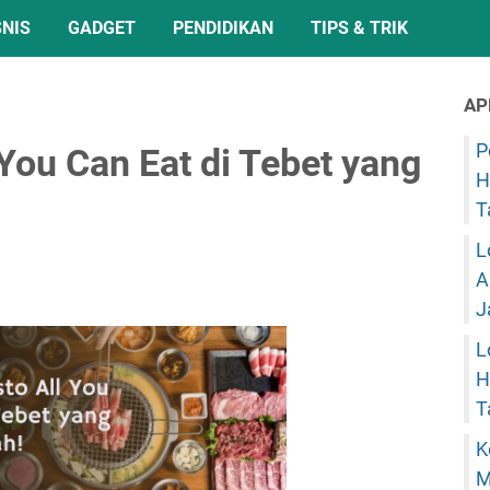
SNIS
GADGET
PENDIDIKAN
TIPS & TRIK
AP
P
 You Can Eat di Tebet yang
H
T
L
A
J
L
H
T
K
M