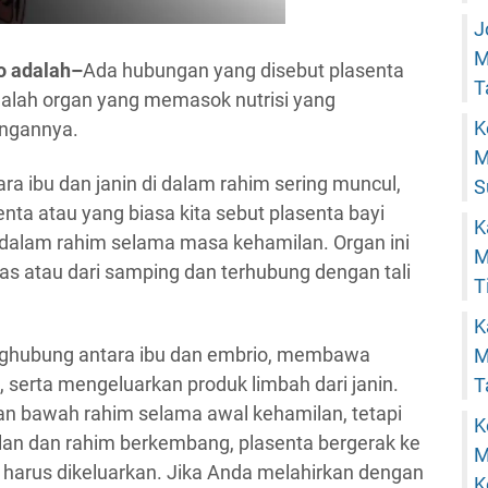
J
M
o adalah–
Ada hubungan yang disebut plasenta
T
dalah organ yang memasok nutrisi yang
K
angannya.
M
a ibu dan janin di dalam rahim sering muncul,
S
nta atau yang biasa kita sebut plasenta bayi
K
dalam rahim selama masa kehamilan. Organ ini
M
tas atau dari samping dan terhubung dengan tali
T
K
nghubung antara ibu dan embrio, membawa
M
in, serta mengeluarkan produk limbah dari janin.
T
gian bawah rahim selama awal kehamilan, tetapi
K
lan dan rahim berkembang, plasenta bergerak ke
M
a harus dikeluarkan. Jika Anda melahirkan dengan
K