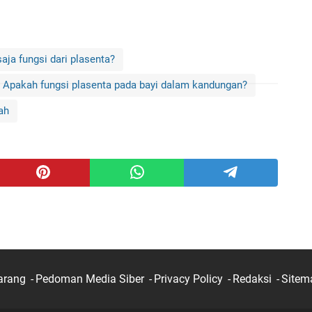
aja fungsi dari plasenta?
Apakah fungsi plasenta pada bayi dalam kandungan?
ah
arang
Pedoman Media Siber
Privacy Policy
Redaksi
Sitem