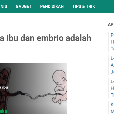
SNIS
GADGET
PENDIDIKAN
TIPS & TRIK
AP
P
a ibu dan embrio adalah
H
T
L
A
J
L
H
T
K
M