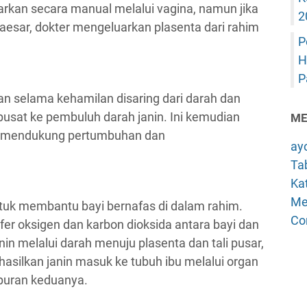
uarkan secara manual melalui vagina, namun jika
2
aesar, dokter mengeluarkan plasenta dari rahim
P
H
P
nan selama kehamilan disaring dari darah dan
 pusat ke pembuluh darah janin. Ini kemudian
ME
uk mendukung pertumbuhan dan
ay
Tab
Kat
Me
untuk membantu bayi bernafas di dalam rahim.
Co
fer oksigen dan karbon dioksida antara bayi dan
anin melalui darah menuju plasenta dan tali pusar,
asilkan janin masuk ke tubuh ibu melalui organ
uran keduanya.