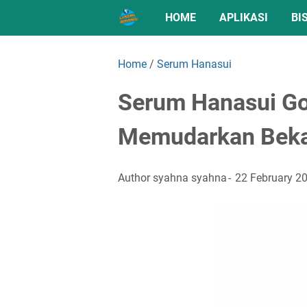
HOME
APLIKASI
BI
Home
/
Serum Hanasui
Serum Hanasui Go
Memudarkan Beka
Author
syahna syahna
22 February 2