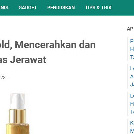
SNIS
GADGET
PENDIDIKAN
TIPS & TRIK
AP
P
ld, Mencerahkan dan
H
s Jerawat
T
L
A
023
J
L
H
T
K
M