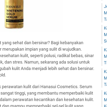
J
M
T
K
M
S
lit yang sehat dan bersinar? Bagi kebanyakan
ar merupakan impian yang sulit di wujudkan.
K
ehatan kulit, seperti polusi, radikal bebas, sinar
M
uk, dan stres. Namun, sekarang ada solusi untuk
T
ubah kulit Anda menjadi lebih sehat dan bersinar.
K
old.
M
T
 perawatan kulit dari Hanasui Cosmetics. Serum
 sangat tinggi, yang membantu memperbaiki kulit
K
dalam perawatan kecantikan dan kesehatan kulit.
M
t dan mampu memperbaiki sel-sel kulit yang
K