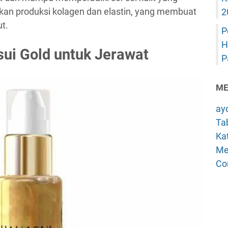
an produksi kolagen dan elastin, yang membuat
2
t.
P
H
ui Gold untuk Jerawat
P
ME
ay
Tab
Kat
Me
Co