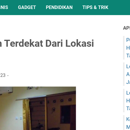
SNIS
GADGET
PENDIDIKAN
TIPS & TRIK
AP
P
 Terdekat Dari Lokasi
H
T
L
A
023
J
L
H
T
K
M