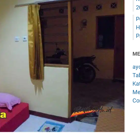
2
P
H
P
ME
ay
Tab
Kat
Me
Co