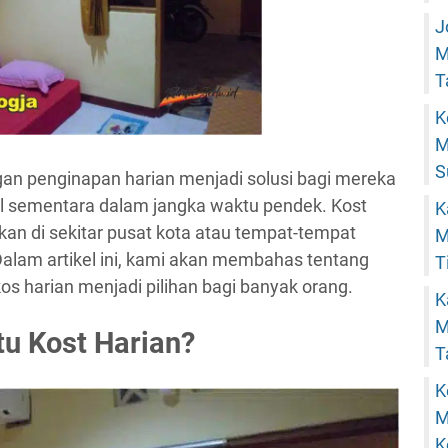
J
M
T
K
M
S
ngan penginapan harian menjadi solusi bagi mereka
 sementara dalam jangka waktu pendek. Kost
K
kan di sekitar pusat kota atau tempat-tempat
M
Dalam artikel ini, kami akan membahas tentang
T
s harian menjadi pilihan bagi banyak orang.
K
M
tu Kost Harian?
T
K
M
K