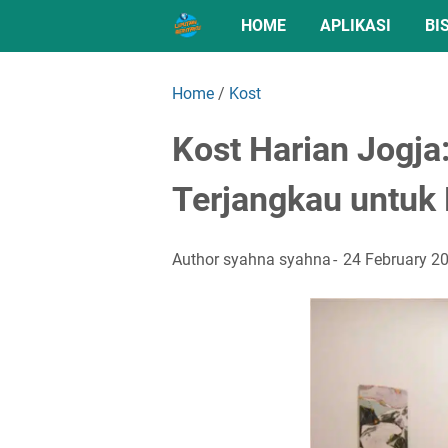
HOME
APLIKASI
BI
Home
/
Kost
Kost Harian Jogj
Terjangkau untuk
Author
syahna syahna
24 February 2