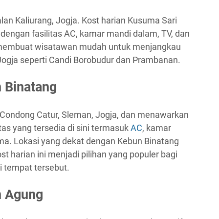
Jalan Kaliurang, Jogja. Kost harian Kusuma Sari
dengan fasilitas AC, kamar mandi dalam, TV, dan
is membuat wisatawan mudah untuk menjangkau
 Jogja seperti Candi Borobudur dan Prambanan.
 Binatang
an Condong Catur, Sleman, Jogja, dan menawarkan
itas yang tersedia di sini termasuk
AC
, kamar
ma. Lokasi yang dekat dengan Kebun Binatang
 harian ini menjadi pilihan yang populer bagi
 tempat tersebut.
n Agung