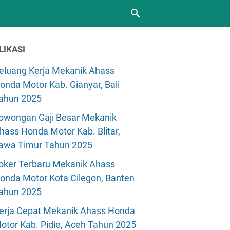
LIKASI
eluang Kerja Mekanik Ahass
onda Motor Kab. Gianyar, Bali
ahun 2025
owongan Gaji Besar Mekanik
hass Honda Motor Kab. Blitar,
awa Timur Tahun 2025
oker Terbaru Mekanik Ahass
onda Motor Kota Cilegon, Banten
ahun 2025
erja Cepat Mekanik Ahass Honda
otor Kab. Pidie, Aceh Tahun 2025