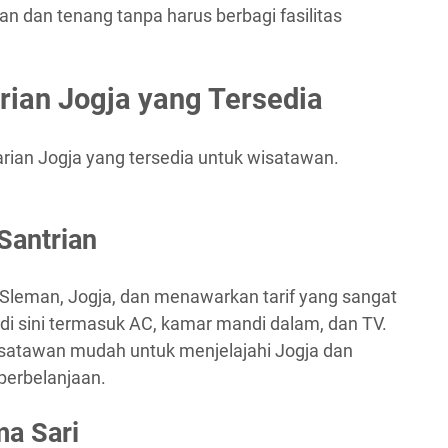
 dan tenang tanpa harus berbagi fasilitas
arian Jogja yang Tersedia
arian Jogja yang tersedia untuk wisatawan.
Santrian
n Sleman, Jogja, dan menawarkan tarif yang sangat
a di sini termasuk AC, kamar mandi dalam, dan TV.
satawan mudah untuk menjelajahi Jogja dan
perbelanjaan.
ma Sari