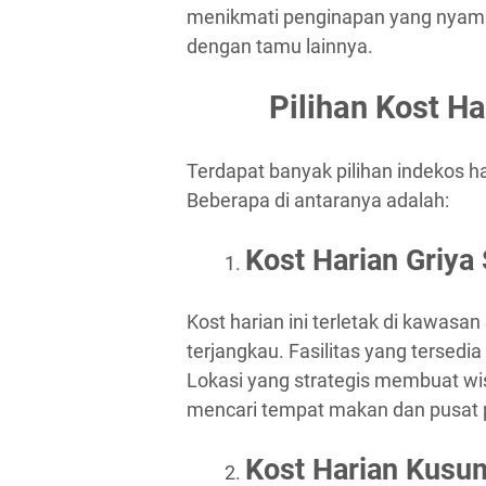
menikmati penginapan yang nyaman
dengan tamu lainnya.
Pilihan Kost H
Terdapat banyak pilihan indekos h
Beberapa di antaranya adalah:
Kost Harian Griya 
Kost harian ini terletak di kawasa
terjangkau. Fasilitas yang tersedi
Lokasi yang strategis membuat wi
mencari tempat makan dan pusat 
Kost Harian Kusu