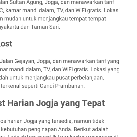
 Jalan Sultan Agung, Jogja, dan menawarkan tarif
C, kamar mandi dalam, TV, dan WiFi gratis. Lokasi
an mudah untuk menjangkau tempat-tempat
ogyakarta dan Taman Sari.
Kost
n Jalan Gejayan, Jogja, dan menawarkan tarif yang
mar mandi dalam, TV, dan WiFi gratis. Lokasi yang
ah untuk menjangkau pusat perbelanjaan,
terkenal seperti Candi Prambanan.
t Harian Jogja yang Tepat
os harian Jogja yang tersedia, namun tidak
 kebutuhan penginapan Anda. Berikut adalah