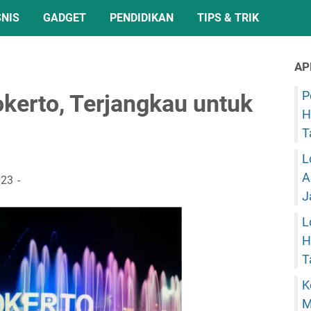
SNIS
GADGET
PENDIDIKAN
TIPS & TRIK
AP
P
kerto, Terjangkau untuk
H
T
L
A
023
J
L
H
T
K
M