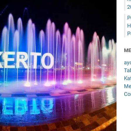
2
P
H
P
ME
ay
Tab
Kat
Me
Co