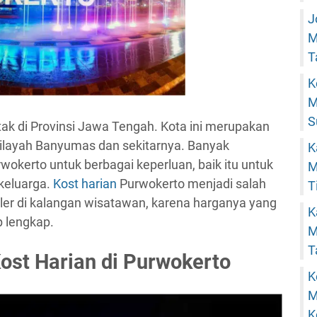
J
M
T
K
M
S
tak di Provinsi Jawa Tengah. Kota ini merupakan
wilayah Banyumas dan sekitarnya. Banyak
K
okerto untuk berbagai keperluan, baik itu untuk
M
 keluarga.
Kost harian
Purwokerto menjadi salah
T
ler di kalangan wisatawan, karena harganya yang
K
p lengkap.
M
T
st Harian di Purwokerto
K
M
K