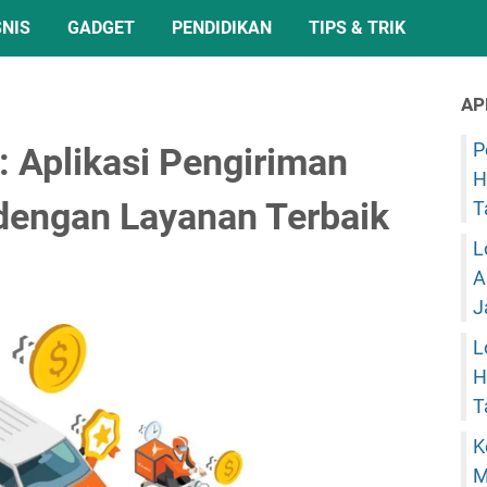
SNIS
GADGET
PENDIDIKAN
TIPS & TRIK
AP
P
: Aplikasi Pengiriman
H
dengan Layanan Terbaik
T
L
A
J
L
H
T
K
M