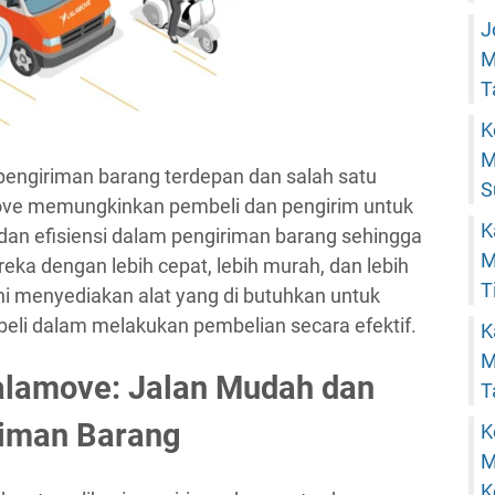
J
M
T
K
M
engiriman barang terdepan dan salah satu
S
move memungkinkan pembeli dan pengirim untuk
K
an efisiensi dalam pengiriman barang sehingga
M
ka dengan lebih cepat, lebih murah, dan lebih
T
ni menyediakan alat yang di butuhkan untuk
i dalam melakukan pembelian secara efektif.
K
M
alamove: Jalan Mudah dan
T
riman Barang
K
M
K