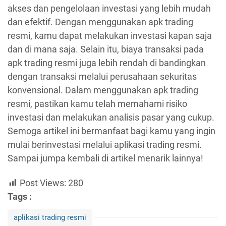
akses dan pengelolaan investasi yang lebih mudah
dan efektif. Dengan menggunakan apk trading
resmi, kamu dapat melakukan investasi kapan saja
dan di mana saja. Selain itu, biaya transaksi pada
apk trading resmi juga lebih rendah di bandingkan
dengan transaksi melalui perusahaan sekuritas
konvensional. Dalam menggunakan apk trading
resmi, pastikan kamu telah memahami risiko
investasi dan melakukan analisis pasar yang cukup.
Semoga artikel ini bermanfaat bagi kamu yang ingin
mulai berinvestasi melalui aplikasi trading resmi.
Sampai jumpa kembali di artikel menarik lainnya!
Post Views:
280
Tags :
aplikasi trading resmi