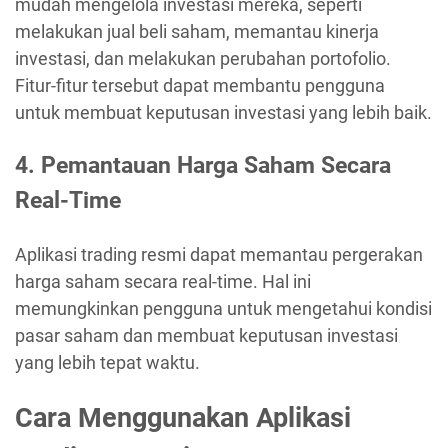
mudah mengelola investasi mereka, seperti
melakukan jual beli saham, memantau kinerja
investasi, dan melakukan perubahan portofolio.
Fitur-fitur tersebut dapat membantu pengguna
untuk membuat keputusan investasi yang lebih baik.
4. Pemantauan Harga Saham Secara
Real-Time
Aplikasi trading resmi dapat memantau pergerakan
harga saham secara real-time. Hal ini
memungkinkan pengguna untuk mengetahui kondisi
pasar saham dan membuat keputusan investasi
yang lebih tepat waktu.
Cara Menggunakan Aplikasi