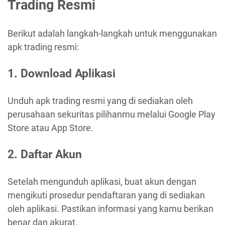
Trading Resmi
Berikut adalah langkah-langkah untuk menggunakan
apk trading resmi:
1. Download Aplikasi
Unduh apk trading resmi yang di sediakan oleh
perusahaan sekuritas pilihanmu melalui Google Play
Store atau App Store.
2. Daftar Akun
Setelah mengunduh aplikasi, buat akun dengan
mengikuti prosedur pendaftaran yang di sediakan
oleh aplikasi. Pastikan informasi yang kamu berikan
benar dan akurat.