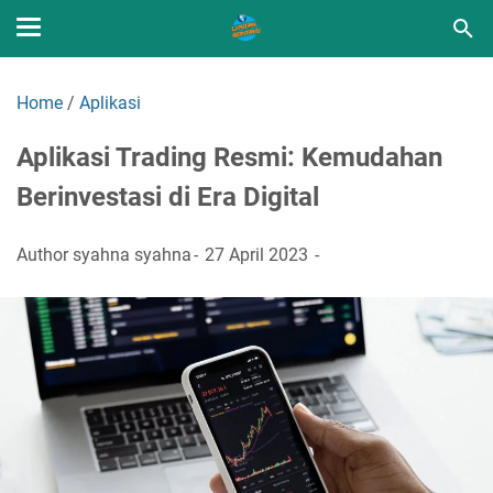
Home
/
Aplikasi
Aplikasi Trading Resmi: Kemudahan
Berinvestasi di Era Digital
Author
syahna syahna
27 April 2023