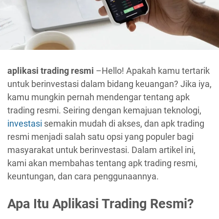
aplikasi trading resmi
–Hello! Apakah kamu tertarik
untuk berinvestasi dalam bidang keuangan? Jika iya,
kamu mungkin pernah mendengar tentang apk
trading resmi. Seiring dengan kemajuan teknologi,
investasi
semakin mudah di akses, dan apk trading
resmi menjadi salah satu opsi yang populer bagi
masyarakat untuk berinvestasi. Dalam artikel ini,
kami akan membahas tentang apk trading resmi,
keuntungan, dan cara penggunaannya.
Apa Itu Aplikasi Trading Resmi?