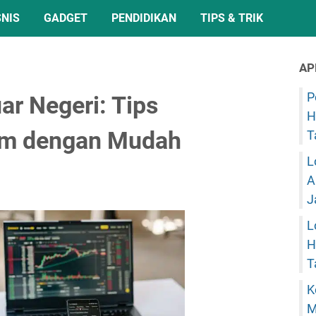
SNIS
GADGET
PENDIDIKAN
TIPS & TRIK
AP
P
ar Negeri: Tips
H
am dengan Mudah
T
L
A
J
L
H
T
K
M