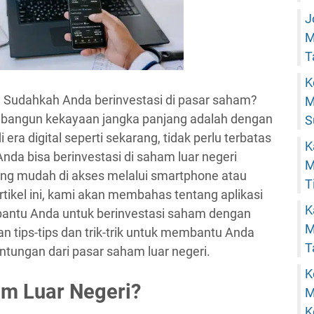
J
M
T
K
 Sudahkah Anda berinvestasi di pasar saham?
M
embangun kekayaan jangka panjang adalah dengan
S
 era digital seperti sekarang, tidak perlu terbatas
K
da bisa berinvestasi di saham luar negeri
M
ng mudah di akses melalui smartphone atau
T
rtikel ini, kami akan membahas tentang aplikasi
K
bantu Anda untuk berinvestasi saham dengan
M
 tips-tips dan trik-trik untuk membantu Anda
T
ungan dari pasar saham luar negeri.
K
am Luar Negeri?
M
K