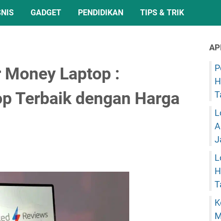
SNIS
GADGET
PENDIDIKAN
TIPS & TRIK
AP
P
r Money Laptop :
H
p Terbaik dengan Harga
T
L
A
J
L
H
T
K
M