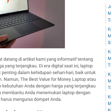
J
M
T
K
M
S
K
M
t datang di artikel kami yang informatif tentang
T
 yang terjangkau. Di era digital saat ini, laptop
 penting dalam kehidupan sehari-hari, baik untuk
K
an. Namun, The Best Value for Money Laptop atau
M
n kebutuhan Anda dengan harga yang terjangkau
T
kan membantu Anda menemukan laptop dengan
K
npa harus menguras dompet Anda.
M
K