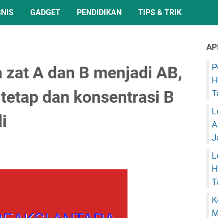
SNIS
GADGET
PENDIDIKAN
TIPS & TRIK
AP
P
a zat A dan B menjadi AB,
H
 tetap dan konsentrasi B
T
L
i
A
J
L
H
T
K
M