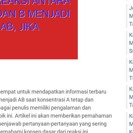
J
M
T
K
M
S
K
M
T
K
 tempat untuk mendapatkan informasi terbaru
M
menjadi AB saat konsentrasi A tetap dan
T
bagai penulis memiliki pengalaman dan
pik ini. Artikel ini akan memberikan pemahaman
K
menjawab pertanyaan-pertanyaan yang sering
M
memahami konsep dasar dari reaksi ini.
K