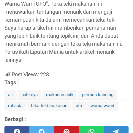
Warna Warni UFO”. Teka teki makanan ini
menawarkan tantangan menarik dan menguji
kemampuan kita dalam memecahkan teka teki.
Saya harap artikel ini memberikan pemahaman
yang lebih baik tentang topik ini, dan Anda dapat
menikmati bermain dengan teka teki makanan ini.
Terus ikuti Liputan Mania untuk artikel menarik
lainnya!
Post Views:
228
Tags :
air
baliknya
makanan-unik
permen-kancing
rahasia
teka-teki-makanan
ufo
warna-warni
Berbagi :