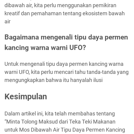
dibawah air, kita perlu menggunakan pemikiran
kreatif dan pemahaman tentang ekosistem bawah
air
Bagaimana mengenali tipu daya permen
kancing warna warni UFO?
Untuk mengenali tipu daya permen kancing warna
warni UFO, kita perlu mencari tahu tanda-tanda yang
mengungkapkan bahwa itu hanyalah ilusi
Kesimpulan
Dalam artikel ini, kita telah membahas tentang
“Minta Tolong Maksud dari Teka Teki Makanan
untuk Mos Dibawah Air Tipu Daya Permen Kancing