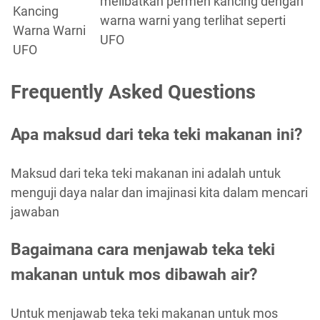
melibatkan permen kancing dengan
Kancing
warna warni yang terlihat seperti
Warna Warni
UFO
UFO
Frequently Asked Questions
Apa maksud dari teka teki makanan ini?
Maksud dari teka teki makanan ini adalah untuk
menguji daya nalar dan imajinasi kita dalam mencari
jawaban
Bagaimana cara menjawab teka teki
makanan untuk mos dibawah air?
Untuk menjawab teka teki makanan untuk mos