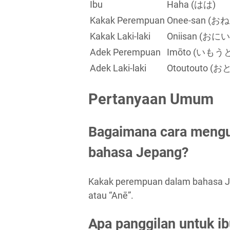
Ibu
Haha (はは)
Kakak Perempuan
Onee-san (
Kakak Laki-laki
Oniisan (おに
Adek Perempuan
Imōto (いもう
Adek Laki-laki
Otoutouto (
Pertanyaan Umum
Bagaimana cara meng
bahasa Jepang?
Kakak perempuan dalam bahasa Je
atau “Anē”.
Apa panggilan untuk i