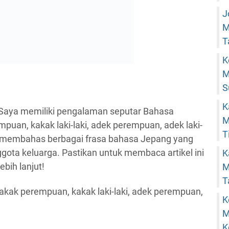
J
M
T
K
M
S
K
 Saya memiliki pengalaman seputar Bahasa
M
empuan, kakak laki-laki, adek perempuan, adek laki-
T
akan membahas berbagai frasa bahasa Jepang yang
ota keluarga. Pastikan untuk membaca artikel ini
K
bih lanjut!
M
T
K
M
K