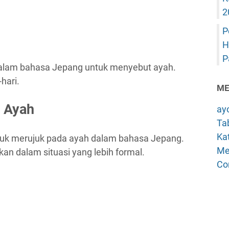
2
P
H
P
alam bahasa Jepang untuk menyebut ayah.
hari.
ME
 Ayah
ay
Tab
Kat
untuk merujuk pada ayah dalam bahasa Jepang.
Me
n dalam situasi yang lebih formal.
Co