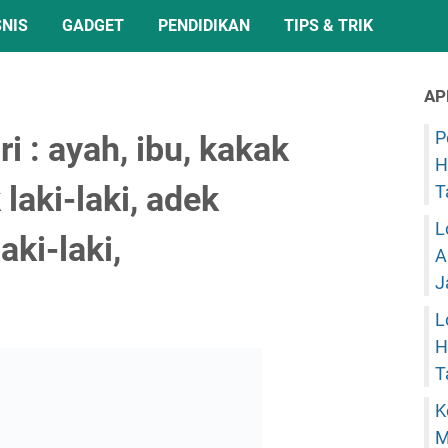
SNIS
GADGET
PENDIDIKAN
TIPS & TRIK
AP
P
 : ayah, ibu, kakak
H
laki-laki, adek
T
L
ki-laki,
A
J
L
H
T
K
M