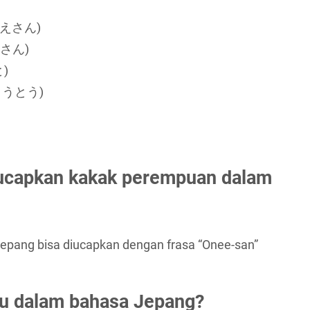
おねえさん)
いさん)
と)
おとうとう)
ucapkan kakak perempuan dalam
pang bisa diucapkan dengan frasa “Onee-san”
bu dalam bahasa Jepang?