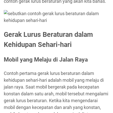
contoh gerak lurus beraturan yang akan kita bahas.
Gerak Lurus Beraturan dalam
Kehidupan Sehari-hari
Mobil yang Melaju di Jalan Raya
Contoh pertama gerak lurus beraturan dalam
kehidupan sehari-hari adalah mobil yang melaju di
jalan raya. Saat mobil bergerak pada kecepatan
konstan dalam satu arah, mobil tersebut mengalami
gerak lurus beraturan. Ketika kita mengendarai
mobil dengan kecepatan dan arah yang konstan,