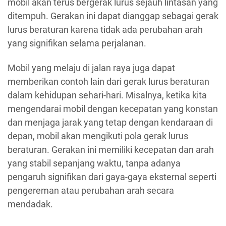
mobil akan terus bergerak lurus sejauh lintasan yang
ditempuh. Gerakan ini dapat dianggap sebagai gerak
lurus beraturan karena tidak ada perubahan arah
yang signifikan selama perjalanan.
Mobil yang melaju di jalan raya juga dapat
memberikan contoh lain dari gerak lurus beraturan
dalam kehidupan sehari-hari. Misalnya, ketika kita
mengendarai mobil dengan kecepatan yang konstan
dan menjaga jarak yang tetap dengan kendaraan di
depan, mobil akan mengikuti pola gerak lurus
beraturan. Gerakan ini memiliki kecepatan dan arah
yang stabil sepanjang waktu, tanpa adanya
pengaruh signifikan dari gaya-gaya eksternal seperti
pengereman atau perubahan arah secara
mendadak.