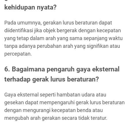
kehidupan nyata?
Pada umumnya, gerakan lurus beraturan dapat
diidentifikasi jika objek bergerak dengan kecepatan
yang tetap dalam arah yang sama sepanjang waktu
tanpa adanya perubahan arah yang signifikan atau
percepatan.
6. Bagaimana pengaruh gaya eksternal
terhadap gerak lurus beraturan?
Gaya eksternal seperti hambatan udara atau
gesekan dapat mempengaruhi gerak lurus beraturan
dengan mengurangi kecepatan benda atau
mengubah arah gerakan secara tidak teratur.