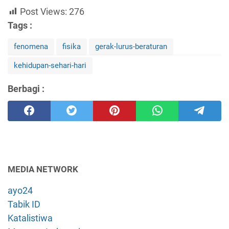
Post Views:
276
Tags :
fenomena
fisika
gerak-lurus-beraturan
kehidupan-sehari-hari
Berbagi :
MEDIA NETWORK
ayo24
Tabik ID
Katalistiwa