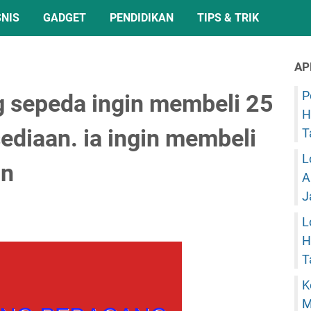
SNIS
GADGET
PENDIDIKAN
TIPS & TRIK
AP
P
 sepeda ingin membeli 25
H
ediaan. ia ingin membeli
T
L
gn
A
J
L
H
T
K
M