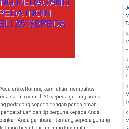
J
M
T
K
M
S
K
M
T
K
Pada artikel kali ini, kami akan membahas
M
eda dapat memilih 25 sepeda gunung untuk
T
rang pedagang sepeda dengan pengalaman
i pengetahuan dan tip berguna kepada Anda.
K
erikan Anda gambaran tentang sepeda gunung
M
, tanpa basa-basi lagi, mari kita mulai!
K