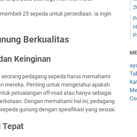
2
P
H
P
nung Berkualitas
ME
dan Keinginan
ay
Tab
, seorang pedagang sepeda harus memahami
Kat
an mereka. Penting untuk mengetahui apakah
Me
ntuk petualangan off-road atau hanya sebagai
Co
i perkotaan. Dengan memahami hal ini, pedagang
epeda gunung dengan spesifikasi yang sesuai.
 Tepat