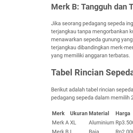
Merk B: Tangguh dan 
Jika seorang pedagang sepeda in
terjangkau tanpa mengorbankan kua
menawarkan sepeda gunung yang t
terjangkau dibandingkan merk-merk
yang memiliki anggaran terbatas.
Tabel Rincian Seped
Berikut adalah tabel rincian sep
pedagang sepeda dalam memilih 2
Merk
Ukuran
Material
Harga
Merk A
XL
Aluminium
Rp3.50
Merk B
L
Baja
Rp2.00