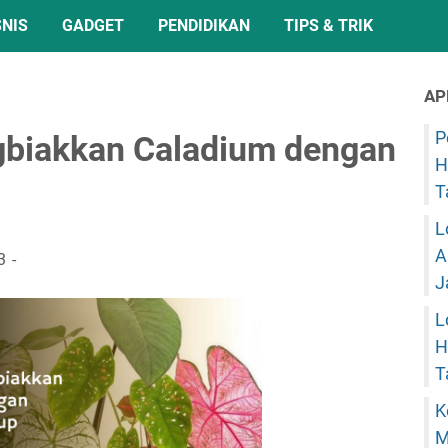
SNIS
GADGET
PENDIDIKAN
TIPS & TRIK
AP
P
biakkan Caladium dengan
H
T
L
A
3
J
L
H
T
K
M