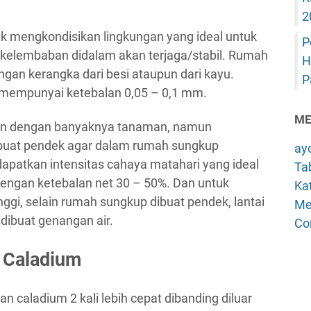
2
k mengkondisikan lingkungan yang ideal untuk
P
kelembaban didalam akan terjaga/stabil. Rumah
H
engan kerangka dari besi ataupun dari kayu.
P
mempunyai ketebalan 0,05 – 0,1 mm.
ME
an dengan banyaknya tanaman, namun
Dibuat pendek agar dalam rumah sungkup
ay
apatkan intensitas cahaya matahari yang ideal
Tab
engan ketebalan net 30 – 50%. Dan untuk
Kat
gi, selain rumah sungkup dibuat pendek, lantai
Me
 dibuat genangan air.
Co
 Caladium
caladium 2 kali lebih cepat dibanding diluar