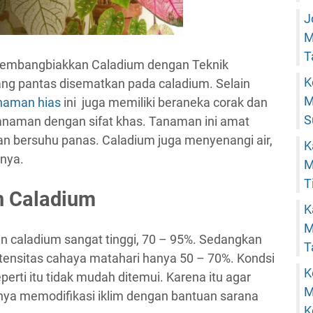
J
M
T
embangbiakkan Caladium dengan Teknik
K
ng pantas disematkan pada caladium. Selain
M
naman hias
ini juga memiliki beraneka corak dan
S
anaman dengan sifat khas. Tanaman ini amat
n bersuhu panas. Caladium juga menyenangi air,
K
nya.
M
T
 Caladium
K
M
 caladium sangat tinggi, 70 – 95%. Sedangkan
T
tensitas cahaya matahari hanya 50 – 70%. Kondsi
K
perti itu tidak mudah ditemui. Karena itu agar
M
nya memodifikasi iklim dengan bantuan sarana
K