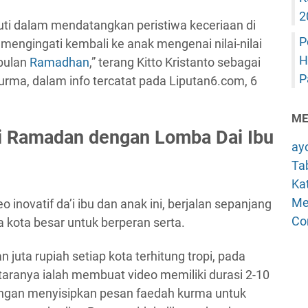
2
ruti dalam mendatangkan peristiwa keceriaan di
P
mengingati kembali ke anak mengenai nilai-nilai
H
bulan
Ramadhan
,” terang Kitto Kristanto sebagai
P
urma, dalam info tercatat pada Liputan6.com, 6
ME
 Ramadan dengan Lomba Dai Ibu
ay
Tab
Kat
Me
novatif da’i ibu dan anak ini, berjalan sepanjang
Co
ma kota besar untuk berperan serta.
juta rupiah setiap kota terhitung tropi, pada
taranya ialah membuat video memiliki durasi 2-10
engan menyisipkan pesan faedah kurma untuk