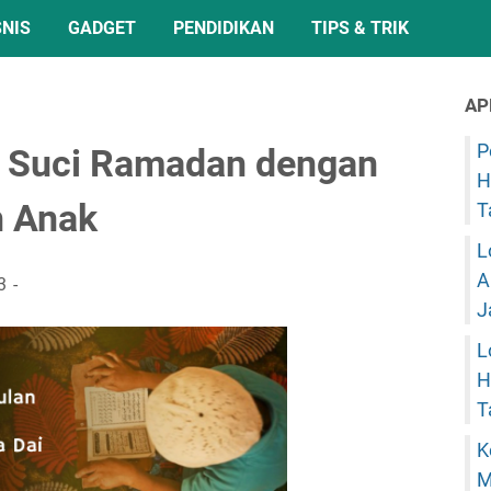
SNIS
GADGET
PENDIDIKAN
TIPS & TRIK
AP
P
 Suci Ramadan dengan
H
n Anak
T
L
A
3
J
L
H
T
K
M