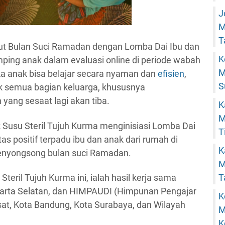
J
M
T
 Bulan Suci Ramadan dengan Lomba Dai Ibu dan
K
ping anak dalam evaluasi online di periode wabah
M
ika anak bisa belajar secara nyaman dan
efisien
,
S
tuk semua bagian keluarga, khususnya
ang sesaat lagi akan tiba.
K
M
Susu Steril Tujuh Kurma menginisiasi Lomba Dai
T
as positif terpadu ibu dan anak dari rumah di
K
enyongsong bulan suci Ramadan.
M
teril Tujuh Kurma ini, ialah hasil kerja sama
T
karta Selatan, dan HIMPAUDI (Himpunan Pengajar
K
at, Kota Bandung, Kota Surabaya, dan Wilayah
M
K