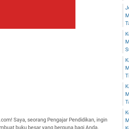
J
M
T
K
M
S
K
M
T
K
M
T
K
.com! Saya, seorang Pengajar Pendidikan, ingin
M
embuat buku besar yang berguna bagi Anda.
K