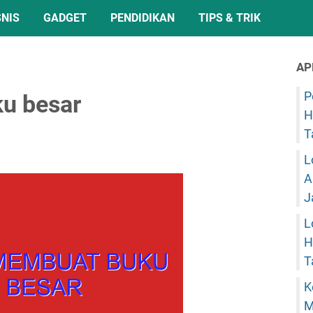
SNIS
GADGET
PENDIDIKAN
TIPS & TRIK
AP
P
u besar
H
T
L
A
J
L
H
T
K
M