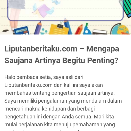
Liputanberitaku.com – Mengapa
Saujana Artinya Begitu Penting?
Halo pembaca setia, saya asli dari
Liputanberitaku.com dan kali ini saya akan
membahas tentang pengertian saujaan artinya.
Saya memiliki pengalaman yang mendalam dalam
mencari makna kehidupan dan berbagi
pengetahuan ini dengan Anda semua. Mari kita
mulai perjalanan kita menuju pemahaman yang