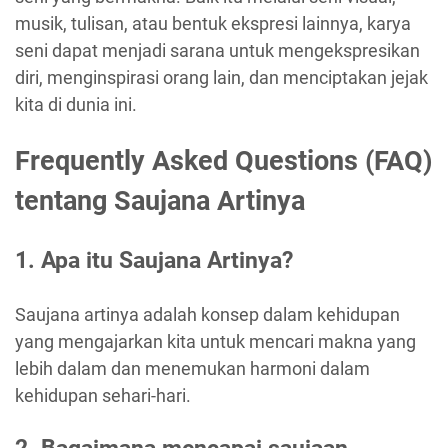
musik, tulisan, atau bentuk ekspresi lainnya, karya
seni dapat menjadi sarana untuk mengekspresikan
diri, menginspirasi orang lain, dan menciptakan jejak
kita di dunia ini.
Frequently Asked Questions (FAQ)
tentang Saujana Artinya
1. Apa itu Saujana Artinya?
Saujana artinya adalah konsep dalam kehidupan
yang mengajarkan kita untuk mencari makna yang
lebih dalam dan menemukan harmoni dalam
kehidupan sehari-hari.