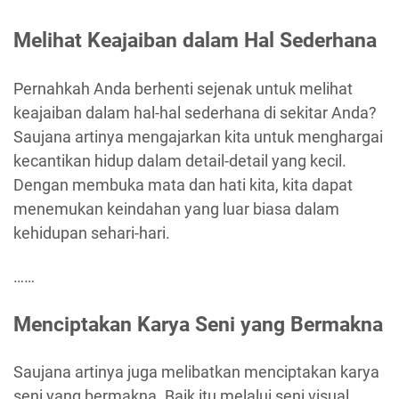
Melihat Keajaiban dalam Hal Sederhana
Pernahkah Anda berhenti sejenak untuk melihat
keajaiban dalam hal-hal sederhana di sekitar Anda?
Saujana artinya mengajarkan kita untuk menghargai
kecantikan hidup dalam detail-detail yang kecil.
Dengan membuka mata dan hati kita, kita dapat
menemukan keindahan yang luar biasa dalam
kehidupan sehari-hari.
……
Menciptakan Karya Seni yang Bermakna
Saujana artinya juga melibatkan menciptakan karya
seni yang bermakna. Baik itu melalui seni visual,