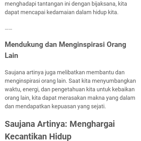
menghadapi tantangan ini dengan bijaksana, kita
dapat mencapai kedamaian dalam hidup kita.
……
Mendukung dan Menginspirasi Orang
Lain
Saujana artinya juga melibatkan membantu dan
menginspirasi orang lain. Saat kita menyumbangkan
waktu, energi, dan pengetahuan kita untuk kebaikan
orang lain, kita dapat merasakan makna yang dalam
dan mendapatkan kepuasan yang sejati.
Saujana Artinya: Menghargai
Kecantikan Hidup